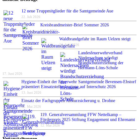
12 neue Truppmitglieder für die Samtgemeinde Aue
22. Juli 2026
Kreisbrandmeister-Brief Sommer 2026
6. Juli 2026
Waldbrandgefahr im Raum Uelzen steigt
24. Juni 2026
Landesfeuerwehrverband
Niedersachsen würdigt
Brandschutzerziehung der
Hermann-Löns-Schule
17. Juni 2026
Hygiene-Einheit der Feuerwehr Samtgemeinde Bevensen-Ebstorf
präsentiert Einsatzstellenhygiene auf Interschutz 2026
13. Juni 2026
Einsatz der Fachgruppen Absturzsicherung u. Drohne
12. Mai 2026
119. Generalversammlung FFW Nettelkamp –
Förderpreis 2025 Stiftung Engagement und Ehrenamt
12. Mai 2026
Veranstaltungen