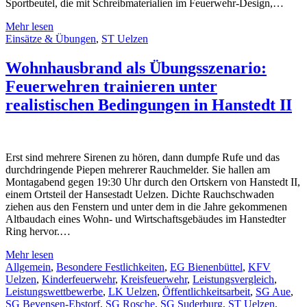
Sportbeutel, die mit Schreibmaterialien im Feuerwehr-Design,…
Mehr lesen
Einsätze & Übungen
,
ST Uelzen
Wohnhausbrand als Übungsszenario:
Feuerwehren trainieren unter
realistischen Bedingungen in Hanstedt II
Erst sind mehrere Sirenen zu hören, dann dumpfe Rufe und das
durchdringende Piepen mehrerer Rauchmelder. Sie hallen am
Montagabend gegen 19:30 Uhr durch den Ortskern von Hanstedt II,
einem Ortsteil der Hansestadt Uelzen. Dichte Rauchschwaden
ziehen aus den Fenstern und unter dem in die Jahre gekommenen
Altbaudach eines Wohn- und Wirtschaftsgebäudes im Hanstedter
Ring hervor.…
Mehr lesen
Allgemein
,
Besondere Festlichkeiten
,
EG Bienenbüttel
,
KFV
Uelzen
,
Kinderfeuerwehr
,
Kreisfeuerwehr
,
Leistungsvergleich
,
Leistungswettbewerbe
,
LK Uelzen
,
Öffentlichkeitsarbeit
,
SG Aue
,
SG Bevensen-Ebstorf
,
SG Rosche
,
SG Suderburg
,
ST Uelzen
,