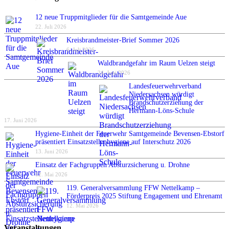
12 neue Truppmitglieder für die Samtgemeinde Aue
22. Juli 2026
Kreisbrandmeister-Brief Sommer 2026
6. Juli 2026
Waldbrandgefahr im Raum Uelzen steigt
24. Juni 2026
Landesfeuerwehrverband
Niedersachsen würdigt
Brandschutzerziehung der
Hermann-Löns-Schule
17. Juni 2026
Hygiene-Einheit der Feuerwehr Samtgemeinde Bevensen-Ebstorf
präsentiert Einsatzstellenhygiene auf Interschutz 2026
13. Juni 2026
Einsatz der Fachgruppen Absturzsicherung u. Drohne
12. Mai 2026
119. Generalversammlung FFW Nettelkamp –
Förderpreis 2025 Stiftung Engagement und Ehrenamt
12. Mai 2026
Veranstaltungen