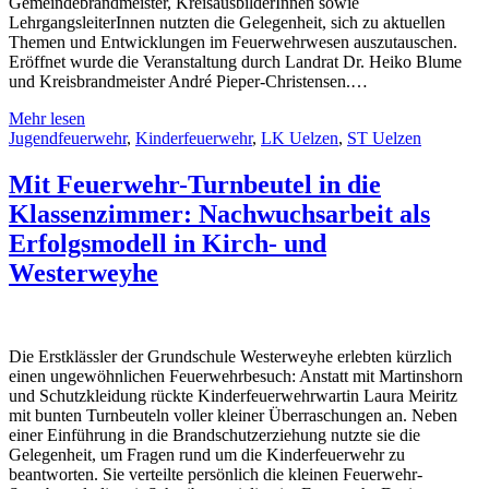
Gemeindebrandmeister, KreisausbilderInnen sowie
LehrgangsleiterInnen nutzten die Gelegenheit, sich zu aktuellen
Themen und Entwicklungen im Feuerwehrwesen auszutauschen.
Eröffnet wurde die Veranstaltung durch Landrat Dr. Heiko Blume
und Kreisbrandmeister André Pieper-Christensen.…
Mehr lesen
Jugendfeuerwehr
,
Kinderfeuerwehr
,
LK Uelzen
,
ST Uelzen
Mit Feuerwehr-Turnbeutel in die
Klassenzimmer: Nachwuchsarbeit als
Erfolgsmodell in Kirch- und
Westerweyhe
Die Erstklässler der Grundschule Westerweyhe erlebten kürzlich
einen ungewöhnlichen Feuerwehrbesuch: Anstatt mit Martinshorn
und Schutzkleidung rückte Kinderfeuerwehrwartin Laura Meiritz
mit bunten Turnbeuteln voller kleiner Überraschungen an. Neben
einer Einführung in die Brandschutzerziehung nutzte sie die
Gelegenheit, um Fragen rund um die Kinderfeuerwehr zu
beantworten. Sie verteilte persönlich die kleinen Feuerwehr-