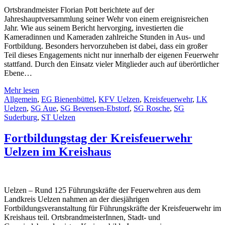
Ortsbrandmeister Florian Pott berichtete auf der
Jahreshauptversammlung seiner Wehr von einem ereignisreichen
Jahr. Wie aus seinem Bericht hervorging, investierten die
Kameradinnen und Kameraden zahlreiche Stunden in Aus- und
Fortbildung. Besonders hervorzuheben ist dabei, dass ein großer
Teil dieses Engagements nicht nur innerhalb der eigenen Feuerwehr
stattfand. Durch den Einsatz vieler Mitglieder auch auf überörtlicher
Ebene…
Mehr lesen
Allgemein
,
EG Bienenbüttel
,
KFV Uelzen
,
Kreisfeuerwehr
,
LK
Uelzen
,
SG Aue
,
SG Bevensen-Ebstorf
,
SG Rosche
,
SG
Suderburg
,
ST Uelzen
Fortbildungstag der Kreisfeuerwehr
Uelzen im Kreishaus
Uelzen – Rund 125 Führungskräfte der Feuerwehren aus dem
Landkreis Uelzen nahmen an der diesjährigen
Fortbildungsveranstaltung für Führungskräfte der Kreisfeuerwehr im
Kreishaus teil. OrtsbrandmeisterInnen, Stadt- und