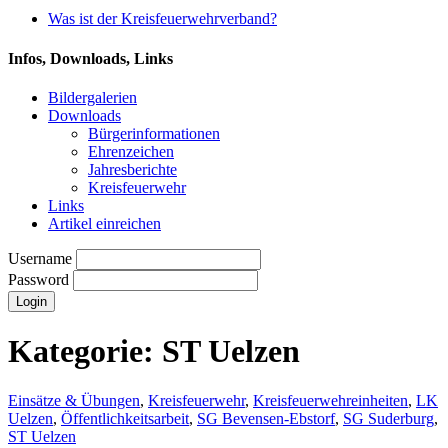
Was ist der Kreisfeuerwehrverband?
Infos, Downloads, Links
Bildergalerien
Downloads
Bürgerinformationen
Ehrenzeichen
Jahresberichte
Kreisfeuerwehr
Links
Artikel einreichen
Username
Password
Kategorie:
ST Uelzen
Einsätze & Übungen
,
Kreisfeuerwehr
,
Kreisfeuerwehreinheiten
,
LK
Uelzen
,
Öffentlichkeitsarbeit
,
SG Bevensen-Ebstorf
,
SG Suderburg
,
ST Uelzen