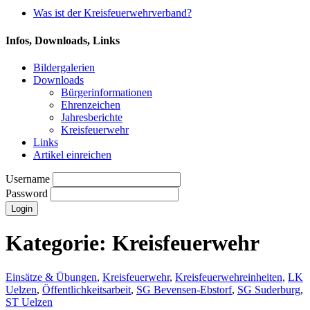
Was ist der Kreisfeuerwehrverband?
Infos, Downloads, Links
Bildergalerien
Downloads
Bürgerinformationen
Ehrenzeichen
Jahresberichte
Kreisfeuerwehr
Links
Artikel einreichen
Username
Password
Kategorie:
Kreisfeuerwehr
Einsätze & Übungen
,
Kreisfeuerwehr
,
Kreisfeuerwehreinheiten
,
LK
Uelzen
,
Öffentlichkeitsarbeit
,
SG Bevensen-Ebstorf
,
SG Suderburg
,
ST Uelzen