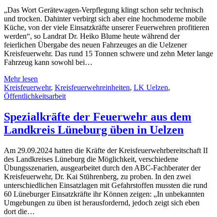
„Das Wort Gerätewagen-Verpflegung klingt schon sehr technisch
und trocken. Dahinter verbirgt sich aber eine hochmoderne mobile
Küche, von der viele Einsatzkräfte unserer Feuerwehren profitieren
werden“, so Landrat Dr. Heiko Blume heute während der
feierlichen Übergabe des neuen Fahrzeuges an die Uelzener
Kreisfeuerwehr. Das rund 15 Tonnen schwere und zehn Meter lange
Fahrzeug kann sowohl bei…
Mehr lesen
Kreisfeuerwehr
,
Kreisfeuerwehreinheiten
,
LK Uelzen
,
Öffentlichkeitsarbeit
Spezialkräfte der Feuerwehr aus dem
Landkreis Lüneburg üben in Uelzen
Am 29.09.2024 hatten die Kräfte der Kreisfeuerwehrbereitschaft II
des Landkreises Lüneburg die Möglichkeit, verschiedene
Übungsszenarien, ausgearbeitet durch den ABC-Fachberater der
Kreisfeuerwehr, Dr. Kai Stührenberg, zu proben. In den zwei
unterschiedlichen Einsatzlagen mit Gefahrstoffen mussten die rund
60 Lüneburger Einsatzkräfte ihr Können zeigen: „In unbekannten
Umgebungen zu üben ist herausfordernd, jedoch zeigt sich eben
dort die…