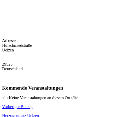
Adresse
Hufschmiedstraße
Uelzen
29525
Deutschland
Kommende Veranstaltungen
<li>Keine Veranstaltungen an diesem Ort</li>
Beitragsnavigation
Vorheriger Beitrag
Herzogenplatz Uelzen