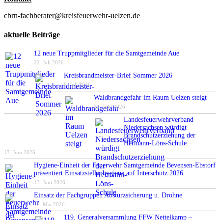
cbrn-fachberater@kreisfeuerwehr-uelzen.de
aktuelle Beiträge
12 neue Truppmitglieder für die Samtgemeinde Aue
22. Juli 2026
Kreisbrandmeister-Brief Sommer 2026
6. Juli 2026
Waldbrandgefahr im Raum Uelzen steigt
24. Juni 2026
Landesfeuerwehrverband
Niedersachsen würdigt
Brandschutzerziehung der
Hermann-Löns-Schule
17. Juni 2026
Hygiene-Einheit der Feuerwehr Samtgemeinde Bevensen-Ebstorf
präsentiert Einsatzstellenhygiene auf Interschutz 2026
13. Juni 2026
Einsatz der Fachgruppen Absturzsicherung u. Drohne
12. Mai 2026
119. Generalversammlung FFW Nettelkamp –