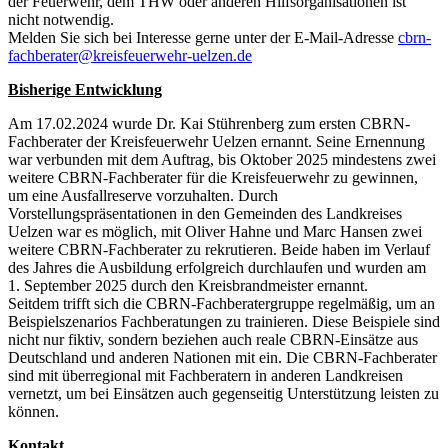
der Feuerwehr, dem THW oder anderen Hilfsorganisationen ist
nicht notwendig.
Melden Sie sich bei Interesse gerne unter der E-Mail-Adresse
cbrn-
fachberater@kreisfeuerwehr-uelzen.de
Bisherige Entwicklung
Am 17.02.2024 wurde Dr. Kai Stührenberg zum ersten CBRN-
Fachberater der Kreisfeuerwehr Uelzen ernannt. Seine Ernennung
war verbunden mit dem Auftrag, bis Oktober 2025 mindestens zwei
weitere CBRN-Fachberater für die Kreisfeuerwehr zu gewinnen,
um eine Ausfallreserve vorzuhalten. Durch
Vorstellungspräsentationen in den Gemeinden des Landkreises
Uelzen war es möglich, mit Oliver Hahne und Marc Hansen zwei
weitere CBRN-Fachberater zu rekrutieren. Beide haben im Verlauf
des Jahres die Ausbildung erfolgreich durchlaufen und wurden am
1. September 2025 durch den Kreisbrandmeister ernannt.
Seitdem trifft sich die CBRN-Fachberatergruppe regelmäßig, um an
Beispielszenarios Fachberatungen zu trainieren. Diese Beispiele sind
nicht nur fiktiv, sondern beziehen auch reale CBRN-Einsätze aus
Deutschland und anderen Nationen mit ein. Die CBRN-Fachberater
sind mit überregional mit Fachberatern in anderen Landkreisen
vernetzt, um bei Einsätzen auch gegenseitig Unterstützung leisten zu
können.
Kontakt