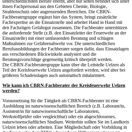
unterschiedlichsten Berufe erlernt, aber nur selten befindet sich unter
ihnen Fachpersonal aus den Gebieten Chemie, Biologie,
Strahlenschutz oder angrenzenden Bereichen. Die CBRN-
Fachberatergruppe ergänzt hier das System, bringt zusätzliche
Fachexpertise an die Einsatzstelle und arbeitet Hand in Hand mit
den Fachzügen Gefahrgut zusammen. Die Fachberater unterstützen
die anfordernde Stelle (z.B. den Einsatzleiter der Feuerwehr an der
Einsatzstelle) mit einer umfassenden Beratung und schlagen
Maßnahmen zur Gefahrenabwehr vor. Die unterschiedlichen
Berufsausbildungen der Fachberater sorgen dafür, dass Einsatzlagen
aus verschiedenen Blickwinkeln analysiert und die
Beratungsvorschläge gegenseitig kritisch überprüft werden.
Die CBRN-Fachberatergruppe kann über die Leitstelle Uelzen als
Teil der Kreisfeuerwehr Uelzen angefordert werden, wird aber bei
größeren Schadenslagen auch automatisch mitalarmiert.
Wie kann ich CBRN-Fachberater der Kreisfeuerwehr Uelzen
werden?
Voraussetzung für die Tätigkeit als CBRN-Fachberater ist eine
Ausbildung im naturwissenschaftlichen Bereich (z.B. Laborant/in,
Assistent/in für naturwissenschaftliche Laboratorien,
Werkstoffprüfer oder vergleichbar) oder ein abgeschlossenes,
naturwissenschaftliches Studium. Weiterhin sollten Sie im Landkreis
Uelzen leben oder arbeiten. Eine Mitgliedschaft oder Vorbildung in