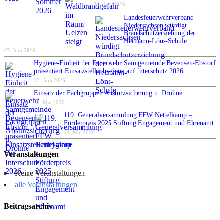
24. Juni 2026
Landesfeuerwehrverband
Niedersachsen würdigt
Brandschutzerziehung der
Hermann-Löns-Schule
17. Juni 2026
Hygiene-Einheit der Feuerwehr Samtgemeinde Bevensen-Ebstorf
präsentiert Einsatzstellenhygiene auf Interschutz 2026
13. Juni 2026
Einsatz der Fachgruppen Absturzsicherung u. Drohne
12. Mai 2026
119. Generalversammlung FFW Nettelkamp –
Förderpreis 2025 Stiftung Engagement und Ehrenamt
12. Mai 2026
Veranstaltungen
Keine Veranstaltungen
alle Veranstaltungen
Beitragsarchiv