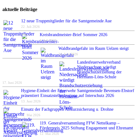
aktuelle Beiträge
12 neue Truppmitglieder für die Samtgemeinde Aue
22. Juli 2026
Kreisbrandmeister-Brief Sommer 2026
6. Juli 2026
Waldbrandgefahr im Raum Uelzen steigt
24. Juni 2026
Landesfeuerwehrverband
Niedersachsen würdigt
Brandschutzerziehung der
Hermann-Löns-Schule
17. Juni 2026
Hygiene-Einheit der Feuerwehr Samtgemeinde Bevensen-Ebstorf
präsentiert Einsatzstellenhygiene auf Interschutz 2026
13. Juni 2026
Einsatz der Fachgruppen Absturzsicherung u. Drohne
12. Mai 2026
119. Generalversammlung FFW Nettelkamp –
Förderpreis 2025 Stiftung Engagement und Ehrenamt
12. Mai 2026