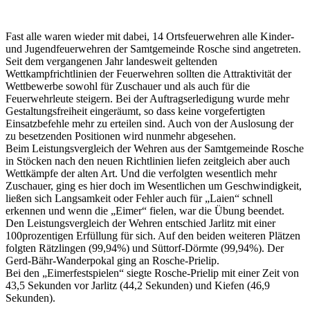
Fast alle waren wieder mit dabei, 14 Ortsfeuerwehren alle Kinder-
und Jugendfeuerwehren der Samtgemeinde Rosche sind angetreten.
Seit dem vergangenen Jahr landesweit geltenden
Wettkampfrichtlinien der Feuerwehren sollten die Attraktivität der
Wettbewerbe sowohl für Zuschauer und als auch für die
Feuerwehrleute steigern. Bei der Auftragserledigung wurde mehr
Gestaltungsfreiheit eingeräumt, so dass keine vorgefertigten
Einsatzbefehle mehr zu erteilen sind. Auch von der Auslosung der
zu besetzenden Positionen wird nunmehr abgesehen.
Beim Leistungsvergleich der Wehren aus der Samtgemeinde Rosche
in Stöcken nach den neuen Richtlinien liefen zeitgleich aber auch
Wettkämpfe der alten Art. Und die verfolgten wesentlich mehr
Zuschauer, ging es hier doch im Wesentlichen um Geschwindigkeit,
ließen sich Langsamkeit oder Fehler auch für „Laien“ schnell
erkennen und wenn die „Eimer“ fielen, war die Übung beendet.
Den Leistungsvergleich der Wehren entschied Jarlitz mit einer
100prozentigen Erfüllung für sich. Auf den beiden weiteren Plätzen
folgten Rätzlingen (99,94%) und Süttorf-Dörmte (99,94%). Der
Gerd-Bähr-Wanderpokal ging an Rosche-Prielip.
Bei den „Eimerfestspielen“ siegte Rosche-Prielip mit einer Zeit von
43,5 Sekunden vor Jarlitz (44,2 Sekunden) und Kiefen (46,9
Sekunden).