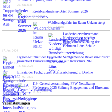
12 neue Truppmitglieder für die Samtgemeinde Aue
22. Juli 2026
Kreisbrandmeister-Brief Sommer 2026
6. Juli 2026
Waldbrandgefahr im Raum Uelzen steigt
24. Juni 2026
Landesfeuerwehrverband
Niedersachsen würdigt
Brandschutzerziehung der
Hermann-Löns-Schule
17. Juni 2026
Hygiene-Einheit der Feuerwehr Samtgemeinde Bevensen-Ebstorf
präsentiert Einsatzstellenhygiene auf Interschutz 2026
13. Juni 2026
Einsatz der Fachgruppen Absturzsicherung u. Drohne
12. Mai 2026
119. Generalversammlung FFW Nettelkamp –
Förderpreis 2025 Stiftung Engagement und Ehrenamt
12. Mai 2026
Veranstaltungen