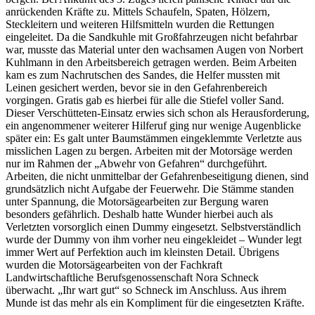
anrückenden Kräfte zu. Mittels Schaufeln, Spaten, Hölzern,
Steckleitern und weiteren Hilfsmitteln wurden die Rettungen
eingeleitet. Da die Sandkuhle mit Großfahrzeugen nicht befahrbar
war, musste das Material unter den wachsamen Augen von Norbert
Kuhlmann in den Arbeitsbereich getragen werden. Beim Arbeiten
kam es zum Nachrutschen des Sandes, die Helfer mussten mit
Leinen gesichert werden, bevor sie in den Gefahrenbereich
vorgingen. Gratis gab es hierbei für alle die Stiefel voller Sand.
Dieser Verschütteten-Einsatz erwies sich schon als Herausforderung,
ein angenommener weiterer Hilferuf ging nur wenige Augenblicke
später ein: Es galt unter Baumstämmen eingeklemmte Verletzte aus
misslichen Lagen zu bergen. Arbeiten mit der Motorsäge werden
nur im Rahmen der „Abwehr von Gefahren“ durchgeführt.
Arbeiten, die nicht unmittelbar der Gefahrenbeseitigung dienen, sind
grundsätzlich nicht Aufgabe der Feuerwehr. Die Stämme standen
unter Spannung, die Motorsägearbeiten zur Bergung waren
besonders gefährlich. Deshalb hatte Wunder hierbei auch als
Verletzten vorsorglich einen Dummy eingesetzt. Selbstverständlich
wurde der Dummy von ihm vorher neu eingekleidet – Wunder legt
immer Wert auf Perfektion auch im kleinsten Detail. Übrigens
wurden die Motorsägearbeiten von der Fachkraft
Landwirtschaftliche Berufsgenossenschaft Nora Schneck
überwacht. „Ihr wart gut“ so Schneck im Anschluss. Aus ihrem
Munde ist das mehr als ein Kompliment für die eingesetzten Kräfte.