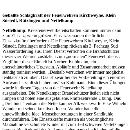
Geballte Schlagkraft der Feuerwehren Kirchweyhe, Klein
Süstedt, Rätzlingen und Nettelkamp
Nettelkamp
. Kreisfeuerwehrbereitschaften kommen immer dann
zum Einsatz, wenn größere Einsatzszenarien die örtlichen
Einsatzkräfte überfordern. Die Feuerwehren Kirchweyhe, Klein
Süstedt, Rätzlingen und Nettelkamp rücken als 3. Fachzug Süd
Wasserförderung aus. Ihren Dienst verrichten die Brandschützer
dieser vier Wehren zusätzlich zum „normalen“ Feuerwehrdienst.
Zugführer dieser Einheit ist Norbert Kuhlmann, ein
unerschütterliches Urgestein. Abläufe und Zusammenarbeit müssen
ständig trainiert werden. „Deshalb versuchen wir immer möglichst
realitätsnah zu üben. Das ist zwar bei der Vorbereitung ein enormer
Aufwand – zahlt sich aber aus“ so Kuhlmann. Eine dieser Übungen
wurde in diesen Tagen von der Feuerwehr Nettelkamp
ausgearbeitet. Die Nettelkamper Brandschützer ließen sich nicht
lumpen und boten eine ausgefallene, kräftezehrende Übung. Das
„Drehbuch“ entsann die Nettelkamper Allzweckwaffe Eike Wilhelm
Wunder mit seinen kreativen Ideen. Wunder hatte die
ungewöhnliche Idee, Menschenrettungen in einer Sandkuhle
durchzuführen. Die Einsatzkräfte mussten als vordringlichste
Maßnahme verschüttete Kinder mit zum Teil schweren Verletzungen
bergen. Bei Ankunft des 3. Zuges liefen panische Kinder auf die