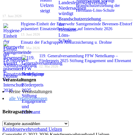
Niedersachsen würdigt
Brandschutzerziehung der
Hermann-Löns-Schule
17. Juni 2026
Hygiene-Einheit der Feuerwehr Samtgemeinde Bevensen-Ebstorf
präsentiert Einsatzstellenhygiene auf Interschutz 2026
13. Juni 2026
Einsatz der Fachgruppen Absturzsicherung u. Drohne
12. Mai 2026
119. Generalversammlung FFW Nettelkamp –
Förderpreis 2025 Stiftung Engagement und Ehrenamt
12. Mai 2026
Veranstaltungen
Keine Veranstaltungen
alle Veranstaltungen
Beitragsarchiv
Beitragsarchiv
Kreisfeuerwehrverband Uelzen
Copyright © 2022-2026 Kreisfeuerwehrverband Uelzen