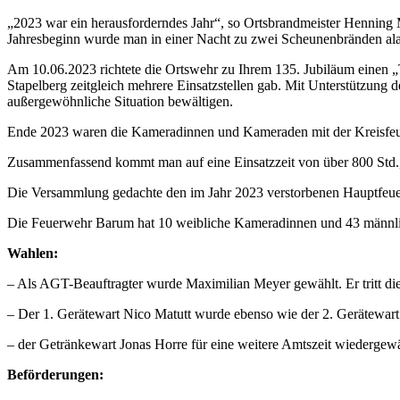
„
2023 war ein herausforderndes Jahr“, so Ortsbrandmeister Henning 
Jahresbeginn wurde man in einer Nacht zu zwei Scheunenbränden alarmi
Am 10.06.2023 richtete die Ortswehr zu Ihrem 135. Jubiläum einen „
Stapelberg zeitgleich mehrere Einsatzstellen gab. Mit Unterstützun
außergewöhnliche Situation bewältigen.
Ende 2023 waren die Kameradinnen und Kameraden mit der Kreisfeue
Zusammenfassend kommt man auf eine Einsatzzeit von über 800 Std.,
Die Versammlung gedachte den im Jahr 2023 verstorbenen Hauptfe
Die Feuerwehr Barum hat 10 weibliche Kameradinnen und 43 männlich
Wahlen:
– Als AGT-Beauftragter wurde Maximilian Meyer gewählt. Er tritt die
– Der 1. Gerätewart Nico Matutt wurde ebenso wie der 2. Gerätewa
– der Getränkewart Jonas Horre für eine weitere Amtszeit wiedergew
Beförderungen: