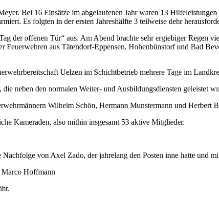
Meyer. Bei 16 Einsätze im abgelaufenen Jahr waren 13 Hilfeleistungen
ert. Es folgten in der ersten Jahreshälfte 3 teilweise dehr herausford
Tag der offenen Tür“ aus. Am Abend brachte sehr ergiebiger Regen vi
g der Feuerwehren aus Tätendorf-Eppensen, Hohenbünstorf und Bad Bev
rwehrbereitschaft Uelzen im Schichtbetrieb mehrere Tage im Landkre
 die neben den normalen Weiter- und Ausbildungsdiensten geleistet w
uerwehrmännern Wilhelm Schön, Hermann Munstermann und Herbert B
e Kameraden, also mithin insgesamt 53 aktive Mitglieder.
 Nachfolge von Axel Zado, der jahrelang den Posten inne hatte und mi
rt Marco Hoffmann
äht.