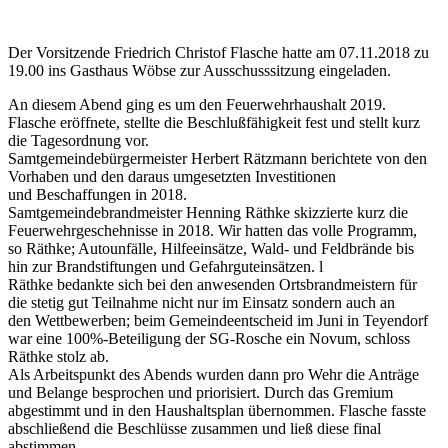
Der Vorsitzende Friedrich Christof Flasche hatte am 07.11.2018 zu
19.00 ins Gasthaus Wöbse zur Ausschusssitzung eingeladen.
An diesem Abend ging es um den Feuerwehrhaushalt 2019.
Flasche eröffnete, stellte die Beschlußfähigkeit fest und stellt kurz
die Tagesordnung vor.
Samtgemeindebürgermeister Herbert Rätzmann berichtete von den
Vorhaben und den daraus umgesetzten Investitionen
und Beschaffungen in 2018.
Samtgemeindebrandmeister Henning Räthke skizzierte kurz die
Feuerwehrgeschehnisse in 2018. Wir hatten das volle Programm,
so Räthke; Autounfälle, Hilfeeinsätze, Wald- und Feldbrände bis
hin zur Brandstiftungen und Gefahrguteinsätzen. l
Räthke bedankte sich bei den anwesenden Ortsbrandmeistern für
die stetig gut Teilnahme nicht nur im Einsatz sondern auch an
den Wettbewerben; beim Gemeindeentscheid im Juni in Teyendorf
war eine 100%-Beteiligung der SG-Rosche ein Novum, schloss
Räthke stolz ab.
Als Arbeitspunkt des Abends wurden dann pro Wehr die Anträge
und Belange besprochen und priorisiert. Durch das Gremium
abgestimmt und in den Haushaltsplan übernommen. Flasche fasste
abschließend die Beschlüsse zusammen und ließ diese final
abstimmen.