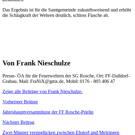
Das Ergebnis ist für die Samtgemeinde zukunftsweisend und erhöht
die Schlagkraft der Wehren deutlich, schloss Flasche ab.
Von Frank Nieschulze
Presse- ÖA für die Feuerwehren der SG Rosche, Ort: FF-Dalldorf-
Grabau, Mail: FraNiX@gmx.de, Mobil: 0176 - 805 406 47
Zeige alle Beiträge von Frank Nieschulze.
Beitragsnavigation
Vorheriger Beitrag
Jahreshauptversammlung der FF Rosche-Prielip
Nächster Beitrag
Zwei Männer verunglücken zwischen Ebstorf und Melzingen