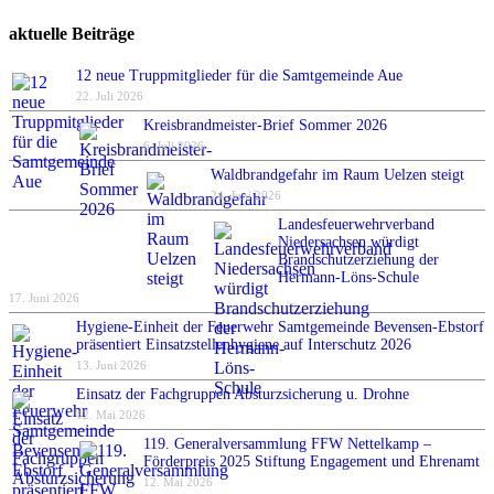
aktuelle Beiträge
12 neue Truppmitglieder für die Samtgemeinde Aue
22. Juli 2026
Kreisbrandmeister-Brief Sommer 2026
6. Juli 2026
Waldbrandgefahr im Raum Uelzen steigt
24. Juni 2026
Landesfeuerwehrverband
Niedersachsen würdigt
Brandschutzerziehung der
Hermann-Löns-Schule
17. Juni 2026
Hygiene-Einheit der Feuerwehr Samtgemeinde Bevensen-Ebstorf
präsentiert Einsatzstellenhygiene auf Interschutz 2026
13. Juni 2026
Einsatz der Fachgruppen Absturzsicherung u. Drohne
12. Mai 2026
119. Generalversammlung FFW Nettelkamp –
Förderpreis 2025 Stiftung Engagement und Ehrenamt
12. Mai 2026