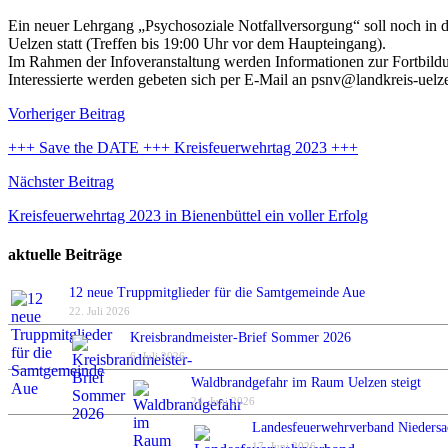
Ein neuer Lehrgang „Psychosoziale Notfallversorgung“ soll noch in 
Uelzen statt (Treffen bis 19:00 Uhr vor dem Haupteingang).
Im Rahmen der Infoveranstaltung werden Informationen zur Fortbild
Interessierte werden gebeten sich per E-Mail an psnv@landkreis-uel
Beitragsnavigation
Vorheriger Beitrag
+++ Save the DATE +++ Kreisfeuerwehrtag 2023 +++
Nächster Beitrag
Kreisfeuerwehrtag 2023 in Bienenbüttel ein voller Erfolg
aktuelle Beiträge
12 neue Truppmitglieder für die Samtgemeinde Aue
22. Juli 2026
Kreisbrandmeister-Brief Sommer 2026
6. Juli 2026
Waldbrandgefahr im Raum Uelzen steigt
24. Juni 2026
Landesfeuerwehrverband Niedersa
17. Juni 2026