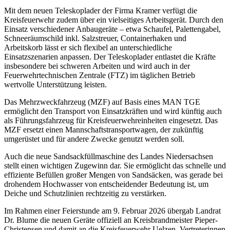
Mit dem neuen Teleskoplader der Firma Kramer verfügt die
Kreisfeuerwehr zudem über ein vielseitiges Arbeitsgerät. Durch den
Einsatz verschiedener Anbaugeräte – etwa Schaufel, Palettengabel,
Schneeräumschild inkl. Salzstreuer, Containerhaken und
Arbeitskorb lässt er sich flexibel an unterschiedliche
Einsatzszenarien anpassen. Der Teleskoplader entlastet die Kräfte
insbesondere bei schweren Arbeiten und wird auch in der
Feuerwehrtechnischen Zentrale (FTZ) im täglichen Betrieb
wertvolle Unterstützung leisten.
Das Mehrzweckfahrzeug (MZF) auf Basis eines MAN TGE
ermöglicht den Transport von Einsatzkräften und wird künftig auch
als Führungsfahrzeug für Kreisfeuerwehreinheiten eingesetzt. Das
MZF ersetzt einen Mannschaftstransportwagen, der zukünftig
umgerüstet und für andere Zwecke genutzt werden soll.
Auch die neue Sandsackfüllmaschine des Landes Niedersachsen
stellt einen wichtigen Zugewinn dar. Sie ermöglicht das schnelle und
effiziente Befüllen großer Mengen von Sandsäcken, was gerade bei
drohendem Hochwasser von entscheidender Bedeutung ist, um
Deiche und Schutzlinien rechtzeitig zu verstärken.
Im Rahmen einer Feierstunde am 9. Februar 2026 übergab Landrat
Dr. Blume die neuen Geräte offiziell an Kreisbrandmeister Pieper-
Christensen und damit an die Kreisfeuerwehr Uelzen. Vertreterinnen