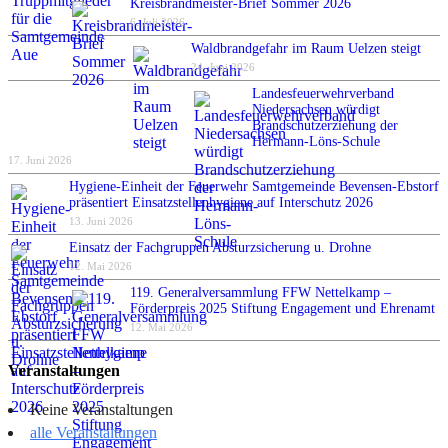
Kreisbrandmeister-Brief Sommer 2026
6. Juli 2026
Waldbrandgefahr im Raum Uelzen steigt
24. Juni 2026
Landesfeuerwehrverband
Niedersachsen würdigt
Brandschutzerziehung der
Hermann-Löns-Schule
17. Juni 2026
Hygiene-Einheit der Feuerwehr Samtgemeinde Bevensen-Ebstorf
präsentiert Einsatzstellenhygiene auf Interschutz 2026
13. Juni 2026
Einsatz der Fachgruppen Absturzsicherung u. Drohne
12. Mai 2026
119. Generalversammlung FFW Nettelkamp –
Förderpreis 2025 Stiftung Engagement und Ehrenamt
12. Mai 2026
Veranstaltungen
Keine Veranstaltungen
alle Veranstaltungen