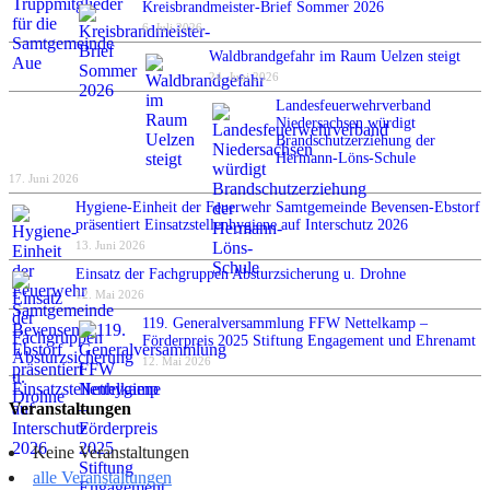
Kreisbrandmeister-Brief Sommer 2026
6. Juli 2026
Waldbrandgefahr im Raum Uelzen steigt
24. Juni 2026
Landesfeuerwehrverband
Niedersachsen würdigt
Brandschutzerziehung der
Hermann-Löns-Schule
17. Juni 2026
Hygiene-Einheit der Feuerwehr Samtgemeinde Bevensen-Ebstorf
präsentiert Einsatzstellenhygiene auf Interschutz 2026
13. Juni 2026
Einsatz der Fachgruppen Absturzsicherung u. Drohne
12. Mai 2026
119. Generalversammlung FFW Nettelkamp –
Förderpreis 2025 Stiftung Engagement und Ehrenamt
12. Mai 2026
Veranstaltungen
Keine Veranstaltungen
alle Veranstaltungen