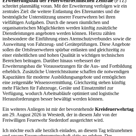
Erweiterungsbau der Feuerwehrtechnischen Zentrale
(FTZ)
schreitet planmäßig voran. Mit der Erweiterung verfolgen wir ein
zentrales Ziel: die weitere Entlastung des Ehrenamtes und die
bestmögliche Unterstützung unserer Feuerwehren bei ihren
vielfältigen Aufgaben. Durch die neuen räumlichen und
organisatorischen Möglichkeiten werden künftig zusätzliche
Dienstleistungen angeboten werden können. Hierzu zählen
insbesondere die Einführung eines Atemschutzverbundes sowie die
Ausweitung von Fahrzeug- und Geräteprüfungen. Diese Angebote
sollen die Ortsfeuerwehren spürbar entlasten und gleichzeitig zu
einer einheitlichen und hohen Qualität in wichtigen technischen
Bereichen beitragen. Darüber hinaus verbessert der
Erweiterungsbau die Voraussetzungen für die Aus- und Fortbildung
erheblich. Zusätzliche Unterrichtsräume schaffen die notwendigen
Kapazitäten für moderne Ausbildungsangebote und ermöglichen
eine zeitgemäße Wissensvermittlung. Gleichzeitig stehen künftig
mehr Flächen für Fahrzeuge, Geräte und Einsatzmittel zur
Verfügung, wodurch Arbeitsabläufe optimiert und logistische
Herausforderungen besser bewältigt werden können.
Ein weiteres Anliegen ist mir der bevorstehende
Kreisfeuerwehrtag
am 29. August 2026 in Wrestedt, der in diesem Jahr von der
Freiwilligen Feuerwehr Stederdorf ausgerichtet wird.
Ich möchte euch alle herzlich einladen, an diesem Tag teilzunehmen
und unsere Feuerwehrgemeinschaft aktiv zu erleben. Der