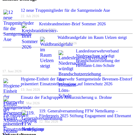
12 neue Truppmitglieder für die Samtgemeinde Aue
22. Juli 2026
Kreisbrandmeister-Brief Sommer 2026
6. Juli 2026
Waldbrandgefahr im Raum Uelzen steigt
24. Juni 2026
Landesfeuerwehrverband
Niedersachsen würdigt
Brandschutzerziehung der
Hermann-Löns-Schule
17. Juni 2026
Hygiene-Einheit der Feuerwehr Samtgemeinde Bevensen-Ebstorf
präsentiert Einsatzstellenhygiene auf Interschutz 2026
13. Juni 2026
Einsatz der Fachgruppen Absturzsicherung u. Drohne
12. Mai 2026
119. Generalversammlung FFW Nettelkamp –
Förderpreis 2025 Stiftung Engagement und Ehrenamt
12. Mai 2026
Veranstaltungen