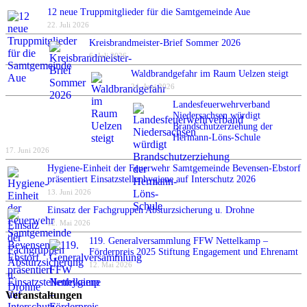
12 neue Truppmitglieder für die Samtgemeinde Aue
22. Juli 2026
Kreisbrandmeister-Brief Sommer 2026
6. Juli 2026
Waldbrandgefahr im Raum Uelzen steigt
24. Juni 2026
Landesfeuerwehrverband
Niedersachsen würdigt
Brandschutzerziehung der
Hermann-Löns-Schule
17. Juni 2026
Hygiene-Einheit der Feuerwehr Samtgemeinde Bevensen-Ebstorf
präsentiert Einsatzstellenhygiene auf Interschutz 2026
13. Juni 2026
Einsatz der Fachgruppen Absturzsicherung u. Drohne
12. Mai 2026
119. Generalversammlung FFW Nettelkamp –
Förderpreis 2025 Stiftung Engagement und Ehrenamt
12. Mai 2026
Veranstaltungen