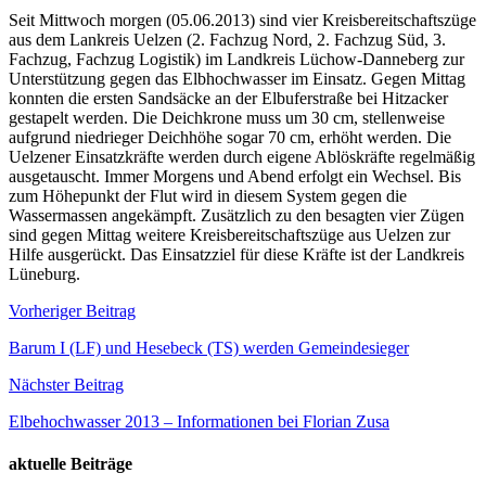
Seit Mittwoch morgen (05.06.2013) sind vier Kreisbereitschaftszüge
aus dem Lankreis Uelzen (2. Fachzug Nord, 2. Fachzug Süd, 3.
Fachzug, Fachzug Logistik) im Landkreis Lüchow-Danneberg zur
Unterstützung gegen das Elbhochwasser im Einsatz. Gegen Mittag
konnten die ersten Sandsäcke an der Elbuferstraße bei Hitzacker
gestapelt werden.
Die Deichkrone muss um 30 cm, stellenweise
aufgrund niedrieger Deichhöhe sogar 70 cm, erhöht werden. Die
Uelzener Einsatzkräfte werden durch eigene Ablöskräfte regelmäßig
ausgetauscht. Immer Morgens und Abend erfolgt ein Wechsel. Bis
zum Höhepunkt der Flut wird in diesem System gegen die
Wassermassen angekämpft. Zusätzlich zu den besagten vier Zügen
sind gegen Mittag weitere Kreisbereitschaftszüge aus Uelzen zur
Hilfe ausgerückt. Das Einsatzziel für diese Kräfte ist der Landkreis
Lüneburg.
Beitragsnavigation
Vorheriger Beitrag
Barum I (LF) und Hesebeck (TS) werden Gemeindesieger
Nächster Beitrag
Elbehochwasser 2013 – Informationen bei Florian Zusa
aktuelle Beiträge