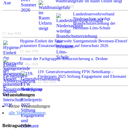
Waldbrandgefahr im Raum Uelzen steigt
24. Juni 2026
Landesfeuerwehrverband
Niedersachsen würdigt
Brandschutzerziehung der
Hermann-Löns-Schule
17. Juni 2026
Hygiene-Einheit der Feuerwehr Samtgemeinde Bevensen-Ebstorf
präsentiert Einsatzstellenhygiene auf Interschutz 2026
13. Juni 2026
Einsatz der Fachgruppen Absturzsicherung u. Drohne
12. Mai 2026
119. Generalversammlung FFW Nettelkamp –
Förderpreis 2025 Stiftung Engagement und Ehrenamt
12. Mai 2026
Veranstaltungen
Keine Veranstaltungen
alle Veranstaltungen
Beitragsarchiv