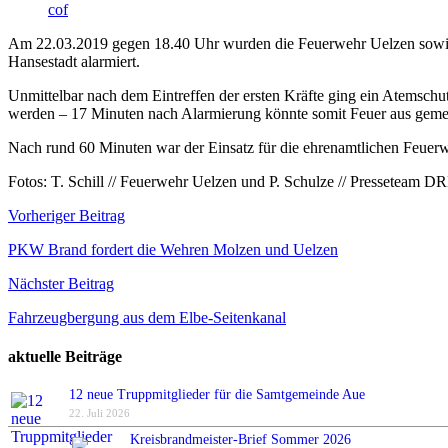
cof
Am 22.03.2019 gegen 18.40 Uhr wurden die Feuerwehr Uelzen sowie 
Hansestadt alarmiert.
Unmittelbar nach dem Eintreffen der ersten Kräfte ging ein Atemsch
werden – 17 Minuten nach Alarmierung könnte somit Feuer aus gemel
Nach rund 60 Minuten war der Einsatz für die ehrenamtlichen Feuerw
Fotos: T. Schill // Feuerwehr Uelzen und P. Schulze // Presseteam D
Beitragsnavigation
Vorheriger Beitrag
PKW Brand fordert die Wehren Molzen und Uelzen
Nächster Beitrag
Fahrzeugbergung aus dem Elbe-Seitenkanal
aktuelle Beiträge
12 neue Truppmitglieder für die Samtgemeinde Aue
22. Juli 2026
Kreisbrandmeister-Brief Sommer 2026