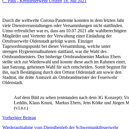
C. Paul - Kreisfeuerwehr Uelzen
18. Juli 2021
Durch die weltweite Corona-Pandemie konnten in dem letzten Jahr
viele Dienstveranstaltungen oder Versammlungen nicht stattfinden.
Umso erfreulicher war es, dass am 10.07.2021 alle wahlberechtigten
Mitglieder und Vertreter der Verwaltung einer Einladung der
Ortsfeuerwehr Oldenstadt gefolgt waren. Einziger
Tagesordnungspunkt bei dieser Versammlung, welche unter
strengen Hygienemaßnahmen stattfand, war die Wahl des
Ortsbrandmeisters. Der bisherige Ortsbrandmeister Markus Ebers
stellte sich zur Wiederwahl und konnte diese auch im Rahmen einer,
laut Satzung, geheimen Wahl für sich entscheiden. Somit beginnt für
ihn, nach Bestätigung durch den Ortsrat Oldenstadt am sowie den
Stadtrat, die dritte Amtszeit als Ortsbrandmeister der Feuerwehr
Oldenstadt.
Auf dem Bild zu sehen (entstanden nach dem 3G Konzept): Vo
Leddin, Klaus Knust, Markus Ebers, Jens Kötke und Jürgen 
(v.l.n.r.)
Beitragsnavigation
Vorheriger Beitrag
Wiederaufnahme vom Dienstbetrieb der Schwerpunktfeuerwehr