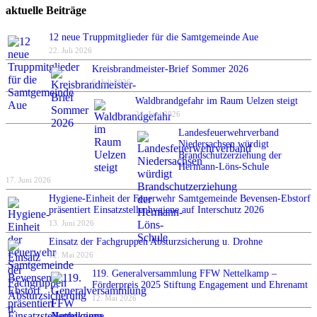
aktuelle Beiträge
12 neue Truppmitglieder für die Samtgemeinde Aue
22. Juli 2026
Kreisbrandmeister-Brief Sommer 2026
6. Juli 2026
Waldbrandgefahr im Raum Uelzen steigt
24. Juni 2026
Landesfeuerwehrverband
Niedersachsen würdigt
Brandschutzerziehung der
Hermann-Löns-Schule
17. Juni 2026
Hygiene-Einheit der Feuerwehr Samtgemeinde Bevensen-Ebstorf
präsentiert Einsatzstellenhygiene auf Interschutz 2026
13. Juni 2026
Einsatz der Fachgruppen Absturzsicherung u. Drohne
12. Mai 2026
119. Generalversammlung FFW Nettelkamp –
Förderpreis 2025 Stiftung Engagement und Ehrenamt
12. Mai 2026