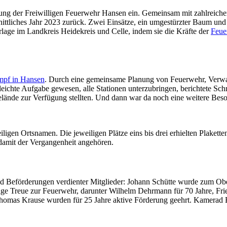
ung der Freiwilligen Feuerwehr Hansen ein. Gemeinsam mit zahlreichen
ittliches Jahr 2023 zurück. Zwei Einsätze, ein umgestürzter Baum und
rlage im Landkreis Heidekreis und Celle, indem sie die Kräfte der
Feue
mpf in Hansen
. Durch eine gemeinsame Planung von Feuerwehr, Verwal
chte Aufgabe gewesen, alle Stationen unterzubringen, berichtete Schr
nde zur Verfügung stellten. Und dann war da noch eine weitere Besonde
iligen Ortsnamen. Die jeweiligen Plätze eins bis drei erhielten Plakette
 damit der Vergangenheit angehören.
 und Beförderungen verdienter Mitglieder: Johann Schütte wurde zum 
ge Treue zur Feuerwehr, darunter Wilhelm Dehrmann für 70 Jahre, Friedr
homas Krause wurden für 25 Jahre aktive Förderung geehrt. Kamerad Bu