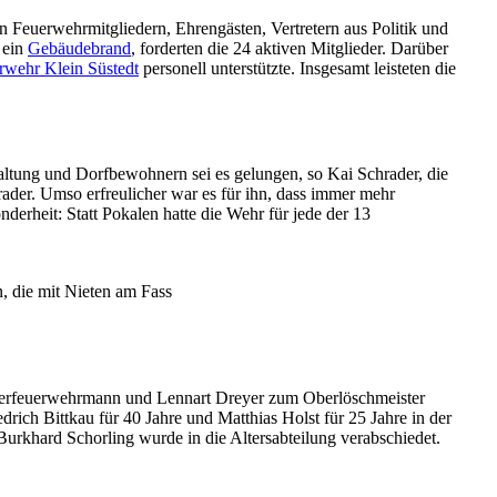
 Feuerwehrmitgliedern, Ehrengästen, Vertretern aus Politik und
 ein
Gebäudebrand
, forderten die 24 aktiven Mitglieder. Darüber
rwehr Klein Süstedt
personell unterstützte. Insgesamt leisteten die
tung und Dorfbewohnern sei es gelungen, so Kai Schrader, die
ader. Umso erfreulicher war es für ihn, dass immer mehr
rheit: Statt Pokalen hatte die Wehr für jede der 13
n, die mit Nieten am Fass
Oberfeuerwehrmann und Lennart Dreyer zum Oberlöschmeister
ich Bittkau für 40 Jahre und Matthias Holst für 25 Jahre in der
rkhard Schorling wurde in die Altersabteilung verabschiedet.