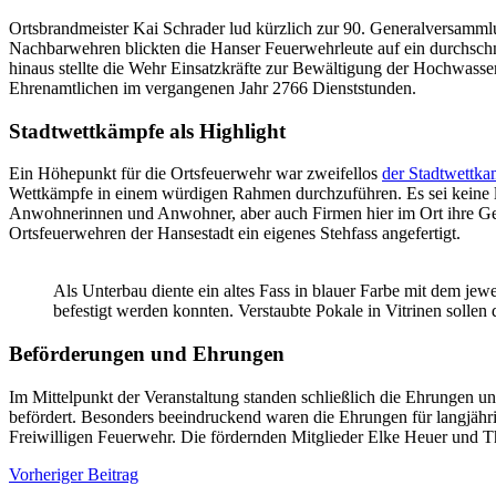
Ortsbrandmeister Kai Schrader lud kürzlich zur 90. Generalversamml
Nachbarwehren blickten die Hanser Feuerwehrleute auf ein durchschn
hinaus stellte die Wehr Einsatzkräfte zur Bewältigung der Hochwasse
Ehrenamtlichen im vergangenen Jahr 2766 Dienststunden.
Stadtwettkämpfe als Highlight
Ein Höhepunkt für die Ortsfeuerwehr war zweifellos
der Stadtwettka
Wettkämpfe in einem würdigen Rahmen durchzuführen. Es sei keine lei
Anwohnerinnen und Anwohner, aber auch Firmen hier im Ort ihre Gelä
Ortsfeuerwehren der Hansestadt ein eigenes Stehfass angefertigt.
Als Unterbau diente ein altes Fass in blauer Farbe mit dem jewe
befestigt werden konnten. Verstaubte Pokale in Vitrinen sollen
Beförderungen und Ehrungen
Im Mittelpunkt der Veranstaltung standen schließlich die Ehrungen
befördert. Besonders beeindruckend waren die Ehrungen für langjähri
Freiwilligen Feuerwehr. Die fördernden Mitglieder Elke Heuer und T
Beitragsnavigation
Vorheriger Beitrag