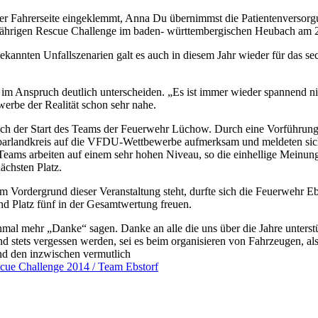
 der Fahrerseite eingeklemmt, Anna Du übernimmst die Patientenversor
jährigen Rescue Challenge im baden- württembergischen Heubach am 
nbekannten Unfallszenarien galt es auch in diesem Jahr wieder für das 
im Anspruch deutlich unterscheiden. „Es ist immer wieder spannend nic
erbe der Realität schon sehr nahe.
uch der Start des Teams der Feuerwehr Lüchow. Durch eine Vorführung
barlandkreis auf die VFDU-Wettbewerbe aufmerksam und meldeten sich
eams arbeiten auf einem sehr hohen Niveau, so die einhellige Meinung 
ächsten Platz.
 Vordergrund dieser Veranstaltung steht, durfte sich die Feuerwehr Ebs
nd Platz fünf in der Gesamtwertung freuen.
mal mehr „Danke“ sagen. Danke an alle die uns über die Jahre unterstütz
 und stets vergessen werden, sei es beim organisieren von Fahrzeugen,
nd den inzwischen vermutlich