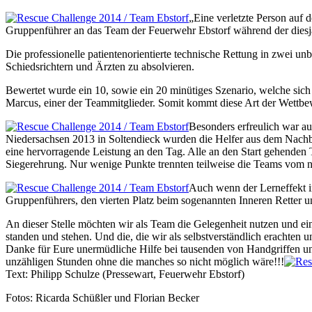
„Eine verletzte Person auf
Gruppenführer an das Team der Feuerwehr Ebstorf während der dies
Die professionelle patientenorientierte technische Rettung in zwei u
Schiedsrichtern und Ärzten zu absolvieren.
Bewertet wurde ein 10, sowie ein 20 minütiges Szenario, welche sich 
Marcus, einer der Teammitglieder. Somit kommt diese Art der Wettbew
Besonders erfreulich war a
Niedersachsen 2013 in Soltendieck wurden die Helfer aus dem Nach
eine hervorragende Leistung an den Tag. Alle an den Start gehenden T
Siegerehrung. Nur wenige Punkte trennten teilweise die Teams vom n
Auch wenn der Lerneffekt im
Gruppenführers, den vierten Platz beim sogenannten Inneren Retter u
An dieser Stelle möchten wir als Team die Gelegenheit nutzen und ein
standen und stehen. Und die, die wir als selbstverständlich erachten
Danke für Eure unermüdliche Hilfe bei tausenden von Handgriffen u
unzähligen Stunden ohne die manches so nicht möglich wäre!!!
Text: Philipp Schulze (Pressewart, Feuerwehr Ebstorf)
Fotos: Ricarda Schüßler und Florian Becker