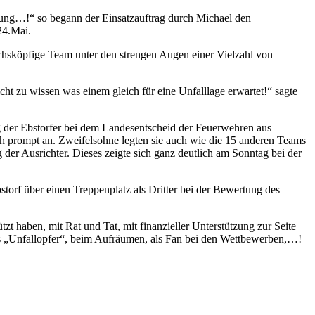
gung…!“ so begann der Einsatzauftrag durch Michael den
24.Mai.
sechsköpfige Team unter den strengen Augen einer Vielzahl von
ht zu wissen was einem gleich für eine Unfalllage erwartet!“ sagte
 der Ebstorfer bei dem Landesentscheid der Feuerwehren aus
 prompt an. Zweifelsohne legten sie auch wie die 15 anderen Teams
der Ausrichter. Dieses zeigte sich ganz deutlich am Sonntag bei der
torf über einen Treppenplatz als Dritter bei der Bewertung des
t haben, mit Rat und Tat, mit finanzieller Unterstützung zur Seite
 als „Unfallopfer“, beim Aufräumen, als Fan bei den Wettbewerben,…!