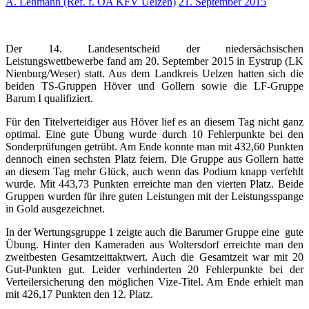
A. Lehmann (Ref. f. ÖA KFV Uelzen)
21. September 2015
Der 14. Landesentscheid der niedersächsischen
Leistungswettbewerbe fand am 20. September 2015 in Eystrup (LK
Nienburg/Weser) statt. Aus dem Landkreis Uelzen hatten sich die
beiden TS-Gruppen Höver und Gollern sowie die LF-Gruppe
Barum I qualifiziert.
Für den Titelverteidiger aus Höver lief es an diesem Tag nicht ganz
optimal. Eine gute Übung wurde durch 10 Fehlerpunkte bei den
Sonderprüfungen getrübt. Am Ende konnte man mit 432,60 Punkten
dennoch einen sechsten Platz feiern. Die Gruppe aus Gollern hatte
an diesem Tag mehr Glück, auch wenn das Podium knapp verfehlt
wurde. Mit 443,73 Punkten erreichte man den vierten Platz. Beide
Gruppen wurden für ihre guten Leistungen mit der Leistungsspange
in Gold ausgezeichnet.
In der Wertungsgruppe 1 zeigte auch die Barumer Gruppe eine gute
Übung. Hinter den Kameraden aus Woltersdorf erreichte man den
zweitbesten Gesamtzeittaktwert. Auch die Gesamtzeit war mit 20
Gut-Punkten gut. Leider verhinderten 20 Fehlerpunkte bei der
Verteilersicherung den möglichen Vize-Titel. Am Ende erhielt man
mit 426,17 Punkten den 12. Platz.