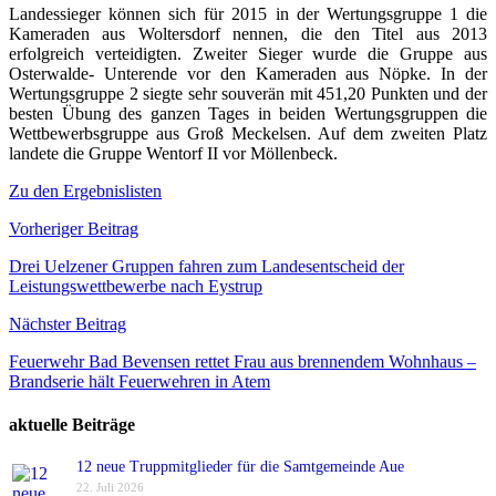
Landessieger können sich für 2015 in der Wertungsgruppe 1 die
Kameraden aus Woltersdorf nennen, die den Titel aus 2013
erfolgreich verteidigten. Zweiter Sieger wurde die Gruppe aus
Osterwalde- Unterende vor den Kameraden aus Nöpke. In der
Wertungsgruppe 2 siegte sehr souverän mit 451,20 Punkten und der
besten Übung des ganzen Tages in beiden Wertungsgruppen die
Wettbewerbsgruppe aus Groß Meckelsen. Auf dem zweiten Platz
landete die Gruppe Wentorf II vor Möllenbeck.
Zu den Ergebnislisten
Beitragsnavigation
Vorheriger Beitrag
Drei Uelzener Gruppen fahren zum Landesentscheid der
Leistungswettbewerbe nach Eystrup
Nächster Beitrag
Feuerwehr Bad Bevensen rettet Frau aus brennendem Wohnhaus –
Brandserie hält Feuerwehren in Atem
aktuelle Beiträge
12 neue Truppmitglieder für die Samtgemeinde Aue
22. Juli 2026