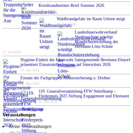
Kreisbrandmeister-Brief Sommer 2026
6. Juli 2026
Waldbrandgefahr im Raum Uelzen steigt
24. Juni 2026
Landesfeuerwehrverband
Niedersachsen würdigt
Brandschutzerziehung der
Hermann-Löns-Schule
17. Juni 2026
Hygiene-Einheit der Feuerwehr Samtgemeinde Bevensen-Ebstorf
präsentiert Einsatzstellenhygiene auf Interschutz 2026
13. Juni 2026
Einsatz der Fachgruppen Absturzsicherung u. Drohne
12. Mai 2026
119. Generalversammlung FFW Nettelkamp –
Förderpreis 2025 Stiftung Engagement und Ehrenamt
12. Mai 2026
Veranstaltungen
Keine Veranstaltungen