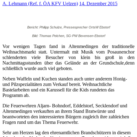
A. Lehmann (Ref. f. ÖA KFV Uelzen)
14. Dezember 2015
Bericht: Philipp Schulze, Pressesprecher OrtsW Ebstorf
Bild: Thomas Pelchen, SG-PW Bevensen-Ebstorf
Vor wenigen Tagen fand in Altenmedingen der traditionelle
Weihnachtsmarkt statt. Untermalt mit Musik vom Posaunenchor
schlenderten viele Besucher von klein bis groß in den
Nachmittagsstunden über das Gelände an der Grundschule,denn
schließlich wurde auch viel geboten.
Neben Waffeln und Kuchen standen auch unter anderem Honig-
und Pilzspezialitäten zum Verkauf bereit. Weihnachtliche
Bastelarbeiten und ein Karussell für die Kids rundeten das
Programm ab.
Die Feuerwehren Aljarn- Bohndorf, Eddelstorf, Secklendorf und
Altenmedingen verkauften an ihrem Stand Bratwürste und
beantworteten den interessierten Bürgern zugleich ihre zahleichen
Fragen rund um das Thema Feuerwehr.
Sehr am Herzen lag den ehrenamtlichen Brandschützern in diesem