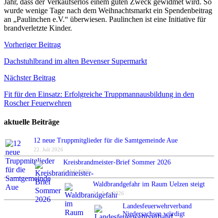
Jahr, dass der Verkaufserlös einem guten Zweck gewidmet wird. So
wurde wenige Tage nach dem Weihnachtsmarkt ein Spendenbeitrag
an „Paulinchen e.V.“ überwiesen. Paulinchen ist eine Initiative für
brandverletzte Kinder.
Beitragsnavigation
Vorheriger Beitrag
Dachstuhlbrand im alten Bevenser Supermarkt
Nächster Beitrag
Fit für den Einsatz: Erfolgreiche Truppmannausbildung in den
Roscher Feuerwehren
aktuelle Beiträge
12 neue Truppmitglieder für die Samtgemeinde Aue
22. Juli 2026
Kreisbrandmeister-Brief Sommer 2026
6. Juli 2026
Waldbrandgefahr im Raum Uelzen steigt
24. Juni 2026
Landesfeuerwehrverband
Niedersachsen würdigt