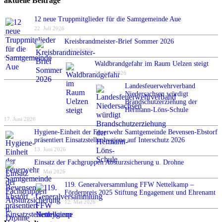
aktuelle Beiträge
12 neue Truppmitglieder für die Samtgemeinde Aue
22. Juli 2026
Kreisbrandmeister-Brief Sommer 2026
6. Juli 2026
Waldbrandgefahr im Raum Uelzen steigt
24. Juni 2026
Landesfeuerwehrverband
Niedersachsen würdigt
Brandschutzerziehung der
Hermann-Löns-Schule
17. Juni 2026
Hygiene-Einheit der Feuerwehr Samtgemeinde Bevensen-Ebstorf
präsentiert Einsatzstellenhygiene auf Interschutz 2026
13. Juni 2026
Einsatz der Fachgruppen Absturzsicherung u. Drohne
12. Mai 2026
119. Generalversammlung FFW Nettelkamp –
Förderpreis 2025 Stiftung Engagement und Ehrenamt
12. Mai 2026