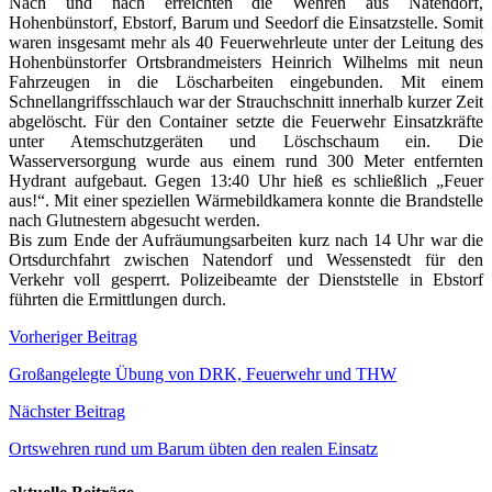
Nach und nach erreichten die Wehren aus Natendorf,
Hohenbünstorf, Ebstorf, Barum und Seedorf die Einsatzstelle. Somit
waren insgesamt mehr als 40 Feuerwehrleute unter der Leitung des
Hohenbünstorfer Ortsbrandmeisters Heinrich Wilhelms mit neun
Fahrzeugen in die Löscharbeiten eingebunden. Mit einem
Schnellangriffsschlauch war der Strauchschnitt innerhalb kurzer Zeit
abgelöscht. Für den Container setzte die Feuerwehr Einsatzkräfte
unter Atemschutzgeräten und Löschschaum ein. Die
Wasserversorgung wurde aus einem rund 300 Meter entfernten
Hydrant aufgebaut. Gegen 13:40 Uhr hieß es schließlich „Feuer
aus!“. Mit einer speziellen Wärmebildkamera konnte die Brandstelle
nach Glutnestern abgesucht werden.
Bis zum Ende der Aufräumungsarbeiten kurz nach 14 Uhr war die
Ortsdurchfahrt zwischen Natendorf und Wessenstedt für den
Verkehr voll gesperrt. Polizeibeamte der Dienststelle in Ebstorf
führten die Ermittlungen durch.
Beitragsnavigation
Vorheriger Beitrag
Großangelegte Übung von DRK, Feuerwehr und THW
Nächster Beitrag
Ortswehren rund um Barum übten den realen Einsatz