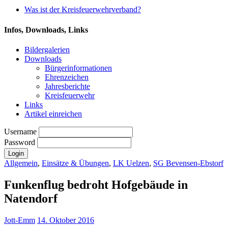
Was ist der Kreisfeuerwehrverband?
Infos, Downloads, Links
Bildergalerien
Downloads
Bürgerinformationen
Ehrenzeichen
Jahresberichte
Kreisfeuerwehr
Links
Artikel einreichen
Username
Password
Allgemein
,
Einsätze & Übungen
,
LK Uelzen
,
SG Bevensen-Ebstorf
Funkenflug bedroht Hofgebäude in
Natendorf
Jott-Emm
14. Oktober 2016