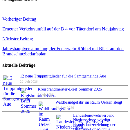
Beitragsnavigation
Vorheriger Beitrag
Erneuter Verkehrsunfall auf der B 4 vor Tätendorf am Neujahrstag
Nächster Beitrag
Jahreshauptversammlung der Feuerwehr Röbbel mit Blick auf den
Brandschutzbedarfsplan
aktuelle Beiträge
12 neue Truppmitglieder für die Samtgemeinde Aue
22. Juli 2026
Kreisbrandmeister-Brief Sommer 2026
6. Juli 2026
Waldbrandgefahr im Raum Uelzen steigt
24. Juni 2026
Landesfeuerwehrverband
Niedersachsen würdigt
Brandschutzerziehung der
Hermann-Löns-Schule