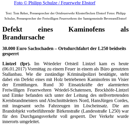
Foto © Philipp Schulze / Feuerwehr Ebstorf
Text: Tom Reher, Pressesprecher der Ortsfeuerwehr Klosterflecken Ebstorf Fotos: Philipp
Schulze, Pressesprecher der Freiwilligen Feuerwehren der Samtgemeinde BevensenEbstorf
Defekt eines Kaminofens als
Brandursache
30.000 Euro Sachschaden – Ortsdurchfahrt der L250 beidseits
gesperrt
Lintzel (fpr).
Im Wriedeler Ortsteil Lintzel kam es heute
(06.01.2017) Vormittag zu einem Feuer in einem als Büro genutzten
Stallanbau. Wie die zuständige Kriminalpolizei bestätigte, steht
dabei ein Defekt eines mit Holz betriebenen Kaminofens im Visier
der Ermittlungen. Rund 30 Einsatzkräfte der alarmierten
Freiwilligen Feuerwehren Wriedel-Schatensen, Brockhöfe-Lintzel
und Eimke befanden sich unter der Leitung des stellvertretenden
Kreisbrandmeisters und Abschnittsleiters Nord, HansJürgen Cordes,
mit insgesamt sechs Fahrzeugen im Löscheinsatz. Die am
Brandobjekt vorbeiführende Birkenstraße (Landesstraße L250) war
für den Durchgangsverkehr voll gesperrt. Der Verkehr wurde
innerorts umgeleitet.