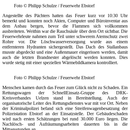
Foto © Philipp Schulze / Feuerwehr Ebstorf
Angestellte des Pächters hatten das Feuer kurz vor 10:30 Uhr
bemerkt und konnten noch Akten, Computer und Büroinventar aus
dem Anbau bergen, bevor die Flammen sich vollkommen
ausbreiteten. Weithin war die Rauchsäule über dem Ort sichtbar. Die
Feuerwehrleute nahmen zum Teil unter schwerem Atemschutz zwei
Rohre vor. Die Löschwasserversorgung wurde aus einem
entfernteren Hydranten sichergestellt. Das Dach des Stallanbaus
musste abgedeckt und eine Außenmauer eingerissen werden, damit
auch die letzten Brandnester abgelöscht werden konnten. Dies
wurde stetig mit einer speziellen Wärmebildkamera kontrolliert.
Foto © Philipp Schulze / Feuerwehr Ebstorf
Menschen kamen durch das Feuer zum Glück nicht zu Schaden. Ein
Rettungswagen der SchnellEinsatz-Gruppe des DRK-
Kreisverbandes Uelzen stand in Bereitstellung. Auch der
organisatorische Leiter des Rettungsdienstes war mit vor Ort. Neben
der Kriminalpolizei befand sich eine Streifenwagenbesatzung der
Polizeistation Ebstorf an der Einsatzstelle. Der Gebäudeschaden
wird nach ersten Schätzungen bei rund 30.000 Euro liegen. Die
Nachlösch- und Aufräumungsarbeiten dauerten bis in die
Mittagsstunden an.