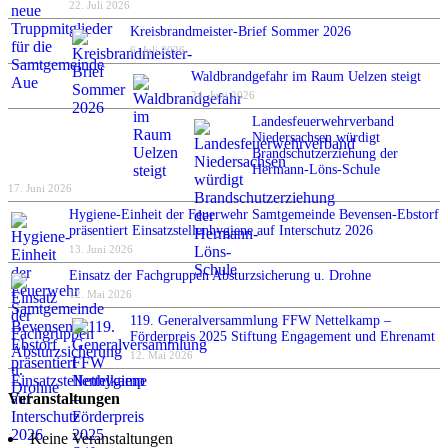
22. Juli 2026
Kreisbrandmeister-Brief Sommer 2026
6. Juli 2026
Waldbrandgefahr im Raum Uelzen steigt
24. Juni 2026
Landesfeuerwehrverband
Niedersachsen würdigt
Brandschutzerziehung der
Hermann-Löns-Schule
17. Juni 2026
Hygiene-Einheit der Feuerwehr Samtgemeinde Bevensen-Ebstorf
präsentiert Einsatzstellenhygiene auf Interschutz 2026
13. Juni 2026
Einsatz der Fachgruppen Absturzsicherung u. Drohne
12. Mai 2026
119. Generalversammlung FFW Nettelkamp –
Förderpreis 2025 Stiftung Engagement und Ehrenamt
12. Mai 2026
Veranstaltungen
Keine Veranstaltungen