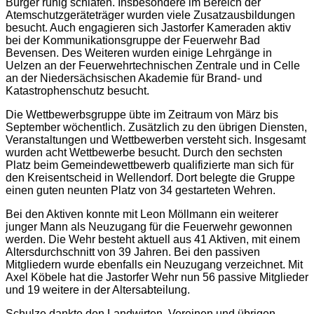
Bürger ruhig schlafen. Insbesondere im Bereich der
Atemschutzgeräteträger wurden viele Zusatzausbildungen
besucht. Auch engagieren sich Jastorfer Kameraden aktiv
bei der Kommunikationsgruppe der Feuerwehr Bad
Bevensen. Des Weiteren wurden einige Lehrgänge in
Uelzen an der Feuerwehrtechnischen Zentrale und in Celle
an der Niedersächsischen Akademie für Brand- und
Katastrophenschutz besucht.
Die Wettbewerbsgruppe übte im Zeitraum von März bis
September wöchentlich. Zusätzlich zu den übrigen Diensten,
Veranstaltungen und Wettbewerben versteht sich. Insgesamt
wurden acht Wettbewerbe besucht. Durch den sechsten
Platz beim Gemeindewettbewerb qualifizierte man sich für
den Kreisentscheid in Wellendorf. Dort belegte die Gruppe
einen guten neunten Platz von 34 gestarteten Wehren.
Bei den Aktiven konnte mit Leon Möllmann ein weiterer
junger Mann als Neuzugang für die Feuerwehr gewonnen
werden. Die Wehr besteht aktuell aus 41 Aktiven, mit einem
Altersdurchschnitt von 39 Jahren. Bei den passiven
Mitgliedern wurde ebenfalls ein Neuzugang verzeichnet. Mit
Axel Köbele hat die Jastorfer Wehr nun 56 passive Mitglieder
und 19 weitere in der Altersabteilung.
Schulze dankte den Landwirten, Vereinen und übrigen