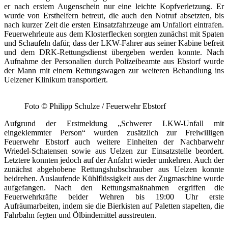
er nach erstem Augenschein nur eine leichte Kopfverletzung. Er
wurde von Ersthelfern betreut, die auch den Notruf absetzten, bis
nach kurzer Zeit die ersten Einsatzfahrzeuge am Unfallort eintrafen.
Feuerwehrleute aus dem Klosterflecken sorgten zunächst mit Spaten
und Schaufeln dafür, dass der LKW-Fahrer aus seiner Kabine befreit
und dem DRK-Rettungsdienst übergeben werden konnte. Nach
Aufnahme der Personalien durch Polizeibeamte aus Ebstorf wurde
der Mann mit einem Rettungswagen zur weiteren Behandlung ins
Uelzener Klinikum transportiert.
Foto © Philipp Schulze / Feuerwehr Ebstorf
Aufgrund der Erstmeldung „Schwerer LKW-Unfall mit
eingeklemmter Person“ wurden zusätzlich zur Freiwilligen
Feuerwehr Ebstorf auch weitere Einheiten der Nachbarwehr
Wriedel-Schatensen sowie aus Uelzen zur Einsatzstelle beordert.
Letztere konnten jedoch auf der Anfahrt wieder umkehren. Auch der
zunächst abgehobene Rettungshubschrauber aus Uelzen konnte
beidrehen. Auslaufende Kühlflüssigkeit aus der Zugmaschine wurde
aufgefangen. Nach den Rettungsmaßnahmen ergriffen die
Feuerwehrkräfte beider Wehren bis 19:00 Uhr erste
Aufräumarbeiten, indem sie die Bierkisten auf Paletten stapelten, die
Fahrbahn fegten und Ölbindemittel ausstreuten.