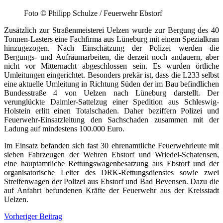
Foto © Philipp Schulze / Feuerwehr Ebstorf
Zusätzlich zur Straßenmeisterei Uelzen wurde zur Bergung des 40
Tonnen-Lasters eine Fachfirma aus Lüneburg mit einem Spezialkran
hinzugezogen. Nach Einschätzung der Polizei werden die
Bergungs- und Aufräumarbeiten, die derzeit noch andauern, aber
nicht vor Mitternacht abgeschlossen sein. Es wurden örtliche
Umleitungen eingerichtet. Besonders prekär ist, dass die L233 selbst
eine aktuelle Umleitung in Richtung Süden der im Bau befindlichen
Bundesstraße 4 von Uelzen nach Lüneburg darstellt. Der
verunglückte Daimler-Sattelzug einer Spedition aus Schleswig-
Holstein erlitt einen Totalschaden. Daher beziffern Polizei und
Feuerwehr-Einsatzleitung den Sachschaden zusammen mit der
Ladung auf mindestens 100.000 Euro.
Im Einsatz befanden sich fast 30 ehrenamtliche Feuerwehrleute mit
sieben Fahrzeugen der Wehren Ebstorf und Wriedel-Schatensen,
eine hauptamtliche Rettungswagenbesatzung aus Ebstorf und der
organisatorische Leiter des DRK-Rettungsdienstes sowie zwei
Streifenwagen der Polizei aus Ebstorf und Bad Bevensen. Dazu die
auf Anfahrt befundenen Kräfte der Feuerwehr aus der Kreisstadt
Uelzen.
Beitragsnavigation
Vorheriger Beitrag