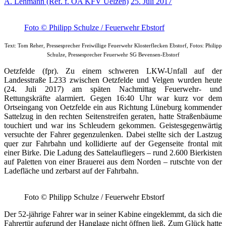
A. Lehmann (Ref. f. ÖA KFV Uelzen)
25. Juli 2017
Foto © Philipp Schulze / Feuerwehr Ebstorf
Text: Tom Reher, Pressesprecher Freiwillige Feuerwehr Klosterflecken Ebstorf, Fotos: Philipp
Schulze, Pressesprecher Feuerwehr SG Bevensen-Ebstorf
Oetzfelde (fpr). Zu einem schweren LKW-Unfall auf der
Landesstraße L233 zwischen Oetzfelde und Velgen wurden heute
(24. Juli 2017) am späten Nachmittag Feuerwehr- und
Rettungskräfte alarmiert. Gegen 16:40 Uhr war kurz vor dem
Ortseingang von Oetzfelde ein aus Richtung Lüneburg kommender
Sattelzug in den rechten Seitenstreifen geraten, hatte Straßenbäume
touchiert und war ins Schleudern gekommen. Geistesgegenwärtig
versuchte der Fahrer gegenzulenken. Dabei stellte sich der Lastzug
quer zur Fahrbahn und kollidierte auf der Gegenseite frontal mit
einer Birke. Die Ladung des Sattelaufliegers – rund 2.600 Bierkisten
auf Paletten von einer Brauerei aus dem Norden – rutschte von der
Ladefläche und zerbarst auf der Fahrbahn.
Foto © Philipp Schulze / Feuerwehr Ebstorf
Der 52-jährige Fahrer war in seiner Kabine eingeklemmt, da sich die
Fahrertür aufgrund der Hanglage nicht öffnen ließ. Zum Glück hatte