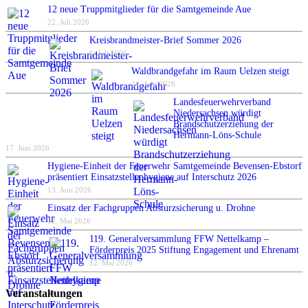
12 neue Truppmitglieder für die Samtgemeinde Aue
22. Juli 2026
Kreisbrandmeister-Brief Sommer 2026
6. Juli 2026
Waldbrandgefahr im Raum Uelzen steigt
24. Juni 2026
Landesfeuerwehrverband
Niedersachsen würdigt
Brandschutzerziehung der
Hermann-Löns-Schule
17. Juni 2026
Hygiene-Einheit der Feuerwehr Samtgemeinde Bevensen-Ebstorf
präsentiert Einsatzstellenhygiene auf Interschutz 2026
13. Juni 2026
Einsatz der Fachgruppen Absturzsicherung u. Drohne
12. Mai 2026
119. Generalversammlung FFW Nettelkamp –
Förderpreis 2025 Stiftung Engagement und Ehrenamt
12. Mai 2026
Veranstaltungen