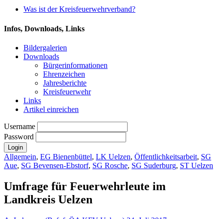
Was ist der Kreisfeuerwehrverband?
Infos, Downloads, Links
Bildergalerien
Downloads
Bürgerinformationen
Ehrenzeichen
Jahresberichte
Kreisfeuerwehr
Links
Artikel einreichen
Username
Password
Allgemein
,
EG Bienenbüttel
,
LK Uelzen
,
Öffentlichkeitsarbeit
,
SG
Aue
,
SG Bevensen-Ebstorf
,
SG Rosche
,
SG Suderburg
,
ST Uelzen
Umfrage für Feuerwehrleute im
Landkreis Uelzen