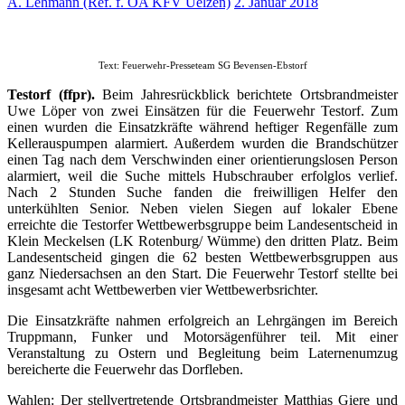
A. Lehmann (Ref. f. ÖA KFV Uelzen)
2. Januar 2018
Text: Feuerwehr-Presseteam SG Bevensen-Ebstorf
Testorf (ffpr).
Beim Jahresrückblick berichtete Ortsbrandmeister
Uwe Löper von zwei Einsätzen für die Feuerwehr Testorf. Zum
einen wurden die Einsatzkräfte während heftiger Regenfälle zum
Kellerauspumpen alarmiert. Außerdem wurden die Brandschützer
einen Tag nach dem Verschwinden einer orientierungslosen Person
alarmiert, weil die Suche mittels Hubschrauber erfolglos verlief.
Nach 2 Stunden Suche fanden die freiwilligen Helfer den
unterkühlten Senior. Neben vielen Siegen auf lokaler Ebene
erreichte die Testorfer Wettbewerbsgruppe beim Landesentscheid in
Klein Meckelsen (LK Rotenburg/ Wümme) den dritten Platz. Beim
Landesentscheid gingen die 62 besten Wettbewerbsgruppen aus
ganz Niedersachsen an den Start. Die Feuerwehr Testorf stellte bei
insgesamt acht Wettbewerben vier Wettbewerbsrichter.
Die Einsatzkräfte nahmen erfolgreich an Lehrgängen im Bereich
Truppmann, Funker und Motorsägenführer teil. Mit einer
Veranstaltung zu Ostern und Begleitung beim Laternenumzug
bereicherte die Feuerwehr das Dorfleben.
Wahlen: Der stellvertretende Ortsbrandmeister Matthias Giere und