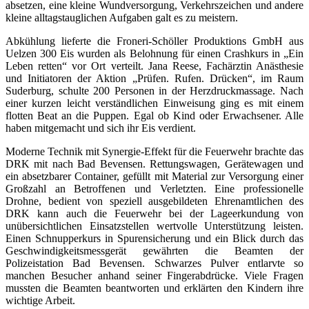
absetzen, eine kleine Wundversorgung, Verkehrszeichen und andere
kleine alltagstauglichen Aufgaben galt es zu meistern.
Abkühlung lieferte die Froneri-Schöller Produktions GmbH aus
Uelzen 300 Eis wurden als Belohnung für einen Crashkurs in „Ein
Leben retten“ vor Ort verteilt. Jana Reese, Fachärztin Anästhesie
und Initiatoren der Aktion „Prüfen. Rufen. Drücken“, im Raum
Suderburg, schulte 200 Personen in der Herzdruckmassage. Nach
einer kurzen leicht verständlichen Einweisung ging es mit einem
flotten Beat an die Puppen. Egal ob Kind oder Erwachsener. Alle
haben mitgemacht und sich ihr Eis verdient.
Moderne Technik mit Synergie-Effekt für die Feuerwehr brachte das
DRK mit nach Bad Bevensen. Rettungswagen, Gerätewagen und
ein absetzbarer Container, gefüllt mit Material zur Versorgung einer
Großzahl an Betroffenen und Verletzten. Eine professionelle
Drohne, bedient von speziell ausgebildeten Ehrenamtlichen des
DRK kann auch die Feuerwehr bei der Lageerkundung von
unübersichtlichen Einsatzstellen wertvolle Unterstützung leisten.
Einen Schnupperkurs in Spurensicherung und ein Blick durch das
Geschwindigkeitsmessgerät gewährten die Beamten der
Polizeistation Bad Bevensen. Schwarzes Pulver entlarvte so
manchen Besucher anhand seiner Fingerabdrücke. Viele Fragen
mussten die Beamten beantworten und erklärten den Kindern ihre
wichtige Arbeit.