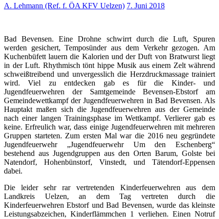
A. Lehmann (Ref. f. ÖA KFV Uelzen)
7. Juni 2018
Bad Bevensen. Eine Drohne schwirrt durch die Luft, Spuren
werden gesichert, Temposünder aus dem Verkehr gezogen. Am
Kuchenbüfett lauern die Kalorien und der Duft von Bratwurst liegt
in der Luft. Rhythmisch tönt hippe Musik aus einem Zelt während
schweißtreibend und unvergesslich die Herzdruckmassage trainiert
wird. Viel zu entdecken gab es für die Kinder- und
Jugendfeuerwehren der Samtgemeinde Bevensen-Ebstorf am
Gemeindewettkampf der Jugendfeuerwehren in Bad Bevensen. Als
Hauptakt maßen sich die Jugendfeuerwehren aus der Gemeinde
nach einer langen Trainingsphase im Wettkampf. Verlierer gab es
keine. Erfreulich war, dass einige Jugendfeuerwehren mit mehreren
Gruppen starteten. Zum ersten Mal war die 2016 neu gegründete
Jugendfeuerwehr „Jugendfeuerwehr Um den Eschenberg“
bestehend aus Jugendgruppen aus den Orten Barum, Golste bei
Natendorf, Hohenbünstorf, Vinstedt, und Tätendorf-Eppensen
dabei.
Die leider sehr rar vertretenden Kinderfeuerwehren aus dem
Landkreis Uelzen, an dem Tag vertreten durch die
Kinderfeuerwehren Ebstorf und Bad Bevensen, wurde das kleinste
Leistungsabzeichen, Kinderflämmchen 1 verliehen. Einen Notruf