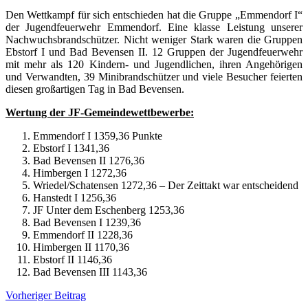
Den Wettkampf für sich entschieden hat die Gruppe „Emmendorf I“
der Jugendfeuerwehr Emmendorf. Eine klasse Leistung unserer
Nachwuchsbrandschützer. Nicht weniger Stark waren die Gruppen
Ebstorf I und Bad Bevensen II. 12 Gruppen der Jugendfeuerwehr
mit mehr als 120 Kindern- und Jugendlichen, ihren Angehörigen
und Verwandten, 39 Minibrandschützer und viele Besucher feierten
diesen großartigen Tag in Bad Bevensen.
Wertung der JF-Gemeindewettbewerbe:
Emmendorf I 1359,36 Punkte
Ebstorf I 1341,36
Bad Bevensen II 1276,36
Himbergen I 1272,36
Wriedel/Schatensen 1272,36 – Der Zeittakt war entscheidend
Hanstedt I 1256,36
JF Unter dem Eschenberg 1253,36
Bad Bevensen I 1239,36
Emmendorf II 1228,36
Himbergen II 1170,36
Ebstorf II 1146,36
Bad Bevensen III 1143,36
Beitragsnavigation
Vorheriger Beitrag