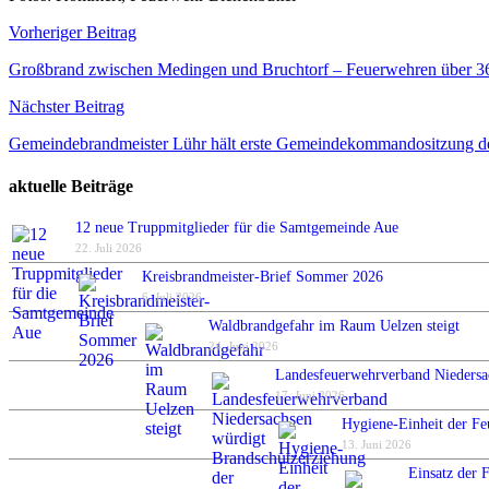
Beitragsnavigation
Vorheriger Beitrag
Großbrand zwischen Medingen und Bruchtorf – Feuerwehren über 36
Nächster Beitrag
Gemeindebrandmeister Lühr hält erste Gemeindekommandositzung d
aktuelle Beiträge
12 neue Truppmitglieder für die Samtgemeinde Aue
22. Juli 2026
Kreisbrandmeister-Brief Sommer 2026
6. Juli 2026
Waldbrandgefahr im Raum Uelzen steigt
24. Juni 2026
Landesfeuerwehrverband Niedersa
17. Juni 2026
Hygiene-Einheit der Fe
13. Juni 2026
Einsatz der 