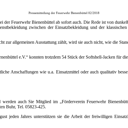
Pressemitteilung der Feuerwehr Bienenbüttel 02/2018
Bei der Feuerwehr Bienenbüttel ab sofort auch. Die Rede ist von dunke
ienstbekleidung zwischen der Einsatzbekleidung und der klassisch
icht zur allgemeinen Ausstattung zählt, wird sie auch nicht, wie die S
nenbüttel e.V.“ konnten trotzdem 54 Stück der Softshell-Jacken für die
iche Anschaffungen wie u.a. Einsatzmittel oder auch qualitativ besse
 werden auch Sie Mitglied im „Förderverein Feuerwehr Bienenbüttel
ten Buhr, Tel. 05823-425.
st jeden Jahres unterstützen sie die Arbeit der freiwilligen Einsa