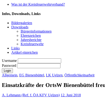
Was ist der Kreisfeuerwehrverband?
Infos, Downloads, Links
Bildergalerien
Downloads
Bürgerinformationen
Ehrenzeichen
Jahresberichte
Kreisfeuerwehr
Links
Artikel einreichen
Username
Password
Allgemein
,
EG Bienenbüttel
,
LK Uelzen
,
Öffentlichkeitsarbeit
Einsatzkräfte der OrtsW Bienenbüttel fre
A. Lehmann (Ref. f. ÖA KFV Uelzen)
12. Juni 2018