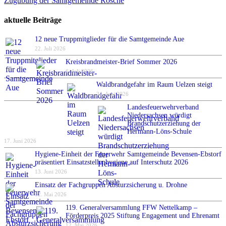
Zugübung der Samtgemeinde Rosche
aktuelle Beiträge
12 neue Truppmitglieder für die Samtgemeinde Aue
22. Juli 2026
Kreisbrandmeister-Brief Sommer 2026
6. Juli 2026
Waldbrandgefahr im Raum Uelzen steigt
24. Juni 2026
Landesfeuerwehrverband
Niedersachsen würdigt
Brandschutzerziehung der
Hermann-Löns-Schule
17. Juni 2026
Hygiene-Einheit der Feuerwehr Samtgemeinde Bevensen-Ebstorf
präsentiert Einsatzstellenhygiene auf Interschutz 2026
13. Juni 2026
Einsatz der Fachgruppen Absturzsicherung u. Drohne
12. Mai 2026
119. Generalversammlung FFW Nettelkamp –
Förderpreis 2025 Stiftung Engagement und Ehrenamt
12. Mai 2026