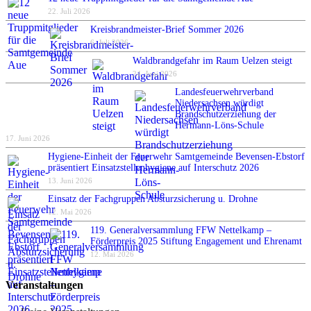
22. Juli 2026
Kreisbrandmeister-Brief Sommer 2026
6. Juli 2026
Waldbrandgefahr im Raum Uelzen steigt
24. Juni 2026
Landesfeuerwehrverband
Niedersachsen würdigt
Brandschutzerziehung der
Hermann-Löns-Schule
17. Juni 2026
Hygiene-Einheit der Feuerwehr Samtgemeinde Bevensen-Ebstorf
präsentiert Einsatzstellenhygiene auf Interschutz 2026
13. Juni 2026
Einsatz der Fachgruppen Absturzsicherung u. Drohne
12. Mai 2026
119. Generalversammlung FFW Nettelkamp –
Förderpreis 2025 Stiftung Engagement und Ehrenamt
12. Mai 2026
Veranstaltungen