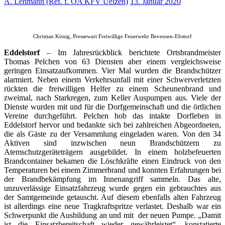
A. Lehmann (Ref. f. ÖA KFV Uelzen)
13. Januar 2020
Christian König, Pressewart Freiwillige Feuerwehr Bevensen-Ebstorf
Eddelstorf
– Im Jahresrückblick berichtete Ortsbrandmeister
Thomas Pelchen von 63 Diensten aber einem vergleichsweise
geringen Einsatzaufkommen. Vier Mal wurden die Brandschützer
alarmiert. Neben einem Verkehrsunfall mit einer Schwerverletzten
rückten die freiwilligen Helfer zu einem Scheunenbrand und
zweimal, nach Starkregen, zum Keller Auspumpen aus. Viele der
Dienste wurden mit und für die Dorfgemeinschaft und die örtlichen
Vereine durchgeführt. Pelchen hob das intakte Dorfleben in
Eddelstorf hervor und bedankte sich bei zahlreichen Abgeordneten,
die als Gäste zu der Versammlung eingeladen waren. Von den 34
Aktiven sind inzwischen neun Brandschützern zu
Atemschutzgeräteträgern ausgebildet. In einem holzbefeuerten
Brandcontainer bekamen die Löschkräfte einen Eindruck von den
Temperaturen bei einem Zimmerbrand und konnten Erfahrungen bei
der Brandbekämpfung im Innenangriff sammeln. Das alte,
unzuverlässige Einsatzfahrzeug wurde gegen ein gebrauchtes aus
der Samtgemeinde getauscht. Auf diesem ebenfalls alten Fahrzeug
ist allerdings eine neue Tragkraftspritze verlastet. Deshalb war ein
Schwerpunkt die Ausbildung an und mit der neuen Pumpe. „Damit
ist die Einsatzbereitschaft wieder gewährleistet“, konstatierte