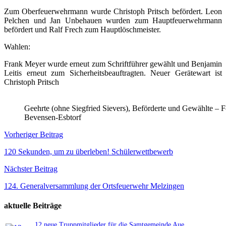
Zum Oberfeuerwehrmann wurde Christoph Pritsch befördert. Leon
Pelchen und Jan Unbehauen wurden zum Hauptfeuerwehrmann
befördert und Ralf Frech zum Hauptlöschmeister.
Wahlen:
Frank Meyer wurde erneut zum Schriftführer gewählt und Benjamin
Leitis erneut zum Sicherheitsbeauftragten. Neuer Gerätewart ist
Christoph Pritsch
Geehrte (ohne Siegfried Sievers), Beförderte und Gewählte – 
Bevensen-Esbtorf
Beitragsnavigation
Vorheriger Beitrag
120 Sekunden, um zu überleben! Schülerwettbewerb
Nächster Beitrag
124. Generalversammlung der Ortsfeuerwehr Melzingen
aktuelle Beiträge
12 neue Truppmitglieder für die Samtgemeinde Aue