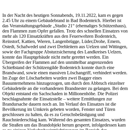
In der Nacht des heutigen Sonnabends, 19.11.2022, kam es gegen
2.45 Uhr zu einem Gebäudebrand in Bad Bodenteich. Hierbei ist
das Veranstaltungsgebäude „Studio 21“ (ehemaliges Schützenhaus),
den Flammen zum Opfer gefallen. Trotz des schnellen Einsatzes von
mehr als 120 Einsatzkräften aus den Feuerwehren Bodenteich,
Reinstorf, Kattien, Wieren, Langenbrügge, Lüder,Drohe, Emern,
Ostedt, Schafwedel und zwei Drehleitern aus Uelzen und Wittingen,
sowie der Fachgruppe Absturzsicherung des Landkreises Uelzen,
konnte das Hauptgebäude nicht mehr gerettet werden. Ein
Übergreifen der Flammen auf den unmittelbar angrenzenden
Schießstand der Schützengilde Bodenteich konnte durch eine
Brandwand, sowie einen massiven Löschangriff, verhindert werden.
Im Zuge der Löscharbeiten wurden zwei Bagger eines
Bauunternehmens hinzugezogen, um durch den Abbruch einzelner
Gebäudeteile an die vorhandenen Brandnester zu gelangen. Bei dem
Objekt entstand ein Sachschaden in Millionenhöhe. Die Polizei
beschlagnahmte die Einsatzstelle – weitere Ermittlungen zur
Brandursache dauern noch an. Im Verlauf des Einsatzes ist die
Bevölkerung im Umkreis gebeten worden, Fenster und Türen
geschlossen zu halten, da es zu Geruchsbelästigung und
Rauchniederschlag kam. Während des gesamten Einsatzes, wurden
die Straßen um das Brandobjekt herum gesperrt, infolgedessen kam