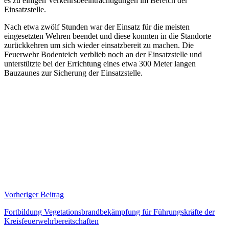
es zu einigen Verkehrsbeeinträchtigungen im Bereich der
Einsatzstelle.
Nach etwa zwölf Stunden war der Einsatz für die meisten
eingesetzten Wehren beendet und diese konnten in die Standorte
zurückkehren um sich wieder einsatzbereit zu machen. Die
Feuerwehr Bodenteich verblieb noch an der Einsatzstelle und
unterstützte bei der Errichtung eines etwa 300 Meter langen
Bauzaunes zur Sicherung der Einsatzstelle.
Beitragsnavigation
Vorheriger Beitrag
Fortbildung Vegetationsbrandbekämpfung für Führungskräfte der
Kreisfeuerwehrbereitschaften