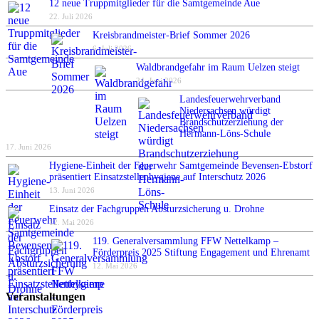
12 neue Truppmitglieder für die Samtgemeinde Aue
22. Juli 2026
Kreisbrandmeister-Brief Sommer 2026
6. Juli 2026
Waldbrandgefahr im Raum Uelzen steigt
24. Juni 2026
Landesfeuerwehrverband
Niedersachsen würdigt
Brandschutzerziehung der
Hermann-Löns-Schule
17. Juni 2026
Hygiene-Einheit der Feuerwehr Samtgemeinde Bevensen-Ebstorf
präsentiert Einsatzstellenhygiene auf Interschutz 2026
13. Juni 2026
Einsatz der Fachgruppen Absturzsicherung u. Drohne
12. Mai 2026
119. Generalversammlung FFW Nettelkamp –
Förderpreis 2025 Stiftung Engagement und Ehrenamt
12. Mai 2026
Veranstaltungen