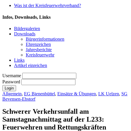
Was ist der Kreisfeuerwehrverband?
Infos, Downloads, Links
Bildergalerien
Downloads
Bürgerinformationen
Ehrenzeichen
Jahresberichte
Kreisfeuerwehr
Links
Artikel einreichen
Username
Password
Allgemein
,
EG Bienenbüttel
,
Einsätze & Übungen
,
LK Uelzen
,
SG
Bevensen-Ebstorf
Schwerer Verkehrsunfall am
Samstagnachmittag auf der L233:
Feuerwehren und Rettungskräften