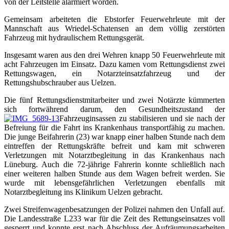
von der Leitstelle alarmiert worden.
Gemeinsam arbeiteten die Ebstorfer Feuerwehrleute mit der
Mannschaft aus Wriedel-Schatensen an dem völlig zerstörten
Fahrzeug mit hydraulischem Rettungsgerät.
Insgesamt waren aus den drei Wehren knapp 50 Feuerwehrleute mit
acht Fahrzeugen im Einsatz. Dazu kamen vom Rettungsdienst zwei
Rettungswagen, ein Notarzteinsatzfahrzeug und der
Rettungshubschrauber aus Uelzen.
Die fünf Rettungsdienstmitarbeiter und zwei Notärzte kümmerten
sich fortwährend darum, den Gesundheitszustand der
Fahrzeuginsassen zu stabilisieren und sie nach der
Befreiung für die Fahrt ins Krankenhaus transportfähig zu machen.
Die junge Beifahrerin (23) war knapp einer halben Stunde nach dem
eintreffen der Rettungskräfte befreit und kam mit schweren
Verletzungen mit Notarztbegleitung in das Krankenhaus nach
Lüneburg. Auch die 72-jährige Fahrerin konnte schließlich nach
einer weiteren halben Stunde aus dem Wagen befreit werden. Sie
wurde mit lebensgefährlichen Verletzungen ebenfalls mit
Notarztbegleitung ins Klinikum Uelzen gebracht.
Zwei Streifenwagenbesatzungen der Polizei nahmen den Unfall auf.
Die Landesstraße L233 war für die Zeit des Rettungseinsatzes voll
gesperrt und konnte erst nach Abschluss der Aufräumungsarbeiten