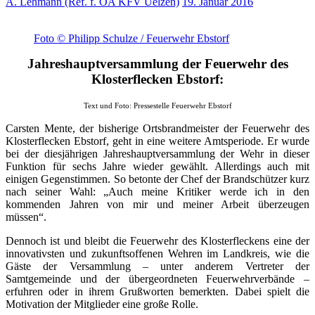
A. Lehmann (Ref. f. ÖA KFV Uelzen)
19. Januar 2016
Foto © Philipp Schulze / Feuerwehr Ebstorf
Jahreshauptversammlung der Feuerwehr des
Klosterflecken Ebstorf:
Text und Foto: Pressestelle Feuerwehr Ebstorf
Carsten Mente, der bisherige Ortsbrandmeister der Feuerwehr des
Klosterflecken Ebstorf, geht in eine weitere Amtsperiode. Er wurde
bei der diesjährigen Jahreshauptversammlung der Wehr in dieser
Funktion für sechs Jahre wieder gewählt. Allerdings auch mit
einigen Gegenstimmen. So betonte der Chef der Brandschützer kurz
nach seiner Wahl: „Auch meine Kritiker werde ich in den
kommenden Jahren von mir und meiner Arbeit überzeugen
müssen“.
Dennoch ist und bleibt die Feuerwehr des Klosterfleckens eine der
innovativsten und zukunftsoffenen Wehren im Landkreis, wie die
Gäste der Versammlung – unter anderem Vertreter der
Samtgemeinde und der übergeordneten Feuerwehrverbände –
erfuhren oder in ihrem Grußworten bemerkten. Dabei spielt die
Motivation der Mitglieder eine große Rolle.