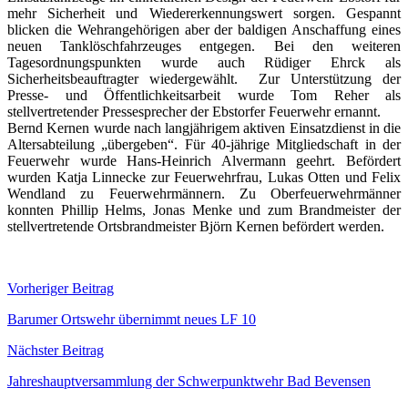
mehr Sicherheit und Wiedererkennungswert sorgen. Gespannt
blicken die Wehrangehörigen aber der baldigen Anschaffung eines
neuen Tanklöschfahrzeuges entgegen. Bei den weiteren
Tagesordnungspunkten wurde auch Rüdiger Ehrck als
Sicherheitsbeauftragter wiedergewählt. Zur Unterstützung der
Presse- und Öffentlichkeitsarbeit wurde Tom Reher als
stellvertretender Pressesprecher der Ebstorfer Feuerwehr ernannt.
Bernd Kernen wurde nach langjährigem aktiven Einsatzdienst in die
Altersabteilung „übergeben“. Für 40-jährige Mitgliedschaft in der
Feuerwehr wurde Hans-Heinrich Alvermann geehrt. Befördert
wurden Katja Linnecke zur Feuerwehrfrau, Lukas Otten und Felix
Wendland zu Feuerwehrmännern. Zu Oberfeuerwehrmänner
konnten Phillip Helms, Jonas Menke und zum Brandmeister der
stellvertretende Ortsbrandmeister Björn Kernen befördert werden.
Beitragsnavigation
Vorheriger Beitrag
Barumer Ortswehr übernimmt neues LF 10
Nächster Beitrag
Jahreshauptversammlung der Schwerpunktwehr Bad Bevensen