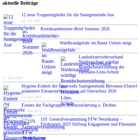
aktuelle Beiträge
12 neue Truppmitglieder für die Samtgemeinde Aue
22. Juli 2026
Kreisbrandmeister-Brief Sommer 2026
6. Juli 2026
Waldbrandgefahr im Raum Uelzen steigt
24. Juni 2026
Landesfeuerwehrverband
Niedersachsen würdigt
Brandschutzerziehung der
Hermann-Löns-Schule
17. Juni 2026
Hygiene-Einheit der Feuerwehr Samtgemeinde Bevensen-Ebstorf
präsentiert Einsatzstellenhygiene auf Interschutz 2026
13. Juni 2026
Einsatz der Fachgruppen Absturzsicherung u. Drohne
12. Mai 2026
119. Generalversammlung FFW Nettelkamp –
Förderpreis 2025 Stiftung Engagement und Ehrenamt
12. Mai 2026