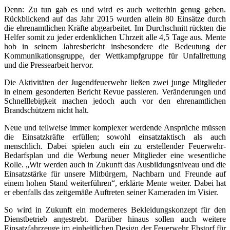
Denn: Zu tun gab es und wird es auch weiterhin genug geben.
Rückblickend auf das Jahr 2015 wurden allein 80 Einsätze durch
die ehrenamtlichen Kräfte abgearbeitet. Im Durchschnitt rückten die
Helfer somit zu jeder erdenklichen Uhrzeit alle 4,5 Tage aus. Mente
hob in seinem Jahresbericht insbesondere die Bedeutung der
Kommunikationsgruppe, der Wettkampfgruppe für Unfallrettung
und die Pressearbeit hervor.
Die Aktivitäten der Jugendfeuerwehr ließen zwei junge Mitglieder
in einem gesonderten Bericht Revue passieren. Veränderungen und
Schnelllebigkeit machen jedoch auch vor den ehrenamtlichen
Brandschützern nicht halt.
Neue und teilweise immer komplexer werdende Ansprüche müssen
die Einsatzkräfte erfüllen; sowohl einsatztaktisch als auch
menschlich. Dabei spielen auch ein zu erstellender Feuerwehr-
Bedarfsplan und die Werbung neuer Mitglieder eine wesentliche
Rolle. „Wir werden auch in Zukunft das Ausbildungsniveau und die
Einsatzstärke für unsere Mitbürgern, Nachbarn und Freunde auf
einem hohen Stand weiterführen“, erklärte Mente weiter. Dabei hat
er ebenfalls das zeitgemäße Auftreten seiner Kameraden im Visier.
So wird in Zukunft ein moderneres Bekleidungskonzept für den
Dienstbetrieb angestrebt. Darüber hinaus sollen auch weitere
Einsatzfahrzeuge im einheitlichen Design der Feuerwehr Ebstorf für