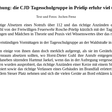
hung: die CJD Tagesschulgruppe in Prielip erfuhr viel
Text und Fotos: Jochen Frenz
ige Absetzen eines Notrufs über 112 und das richtige Anzünden e
l von der Freiwilligen Feuerwehr Rosche-Prielip kürzlich mit der Ta
gen und Mädchen in Theorie und Praxis viel Wissenswertes über das ri
weistündigen Vormittagen in der Tagesschulgruppe an der Waldstraße i
n einige von ihnen dann doch merklich aufgeregt, als sie im Geräte
enraum absetzen sollten, wo Horst-Dieter Guhl ihre Anrufe entgeg
neben sitzenden Hartmut Jaekel, wenn das in der Aufregung vergess
n wurden ausprobiert, das richtige Anzünden einer Kerze mit einem S
t sowie das richtige Verlassen eines Gebäudes im Brandfall erörtert 
dem Steuer Platz nehmen und sich die vielen Geräte an Bord erklären 