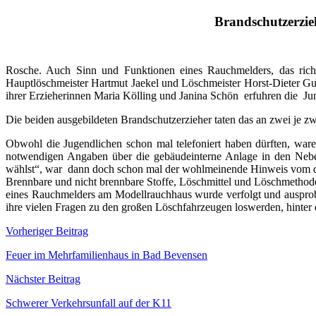
Brandschutzerzie
Rosche. Auch Sinn und Funktionen eines Rauchmelders, das richt
Hauptlöschmeister Hartmut Jaekel und Löschmeister Horst-Dieter Guh
ihrer Erzieherinnen Maria Kölling und Janina Schön erfuhren die Jun
Die beiden ausgebildeten Brandschutzerzieher taten das an zwei je z
Obwohl die Jugendlichen schon mal telefoniert haben dürften, ware
notwendigen Angaben über die gebäudeinterne Anlage in den Neb
wählst“, war dann doch schon mal der wohlmeinende Hinweis vom da
Brennbare und nicht brennbare Stoffe, Löschmittel und Löschmethode
eines Rauchmelders am Modellrauchhaus wurde verfolgt und ausprobier
ihre vielen Fragen zu den großen Löschfahrzeugen loswerden, hinter 
Beitragsnavigation
Vorheriger Beitrag
Feuer im Mehrfamilienhaus in Bad Bevensen
Nächster Beitrag
Schwerer Verkehrsunfall auf der K11