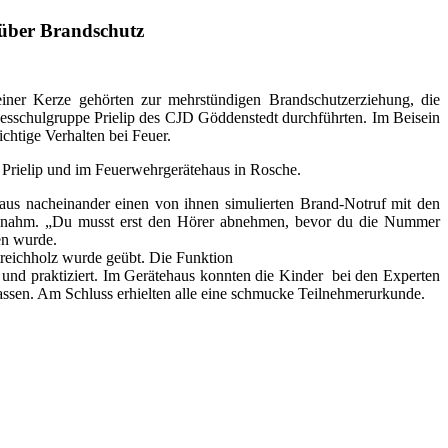
 über Brandschutz
iner Kerze gehörten zur mehrstündigen Brandschutzerziehung, die
gesschulgruppe Prielip des CJD Göddenstedt durchführten. Im Beisein
chtige Verhalten bei Feuer.
n Prielip und im Feuerwehrgerätehaus in Rosche.
haus nacheinander einen von ihnen simulierten Brand-Notruf mit den
ennahm. „Du musst erst den Hörer abnehmen, bevor du die Nummer
en wurde.
treichholz wurde geübt. Die Funktion
und praktiziert.
Im Gerätehaus konnten die Kinder bei den Experten
lassen. Am Schluss erhielten alle eine schmucke Teilnehmerurkunde.