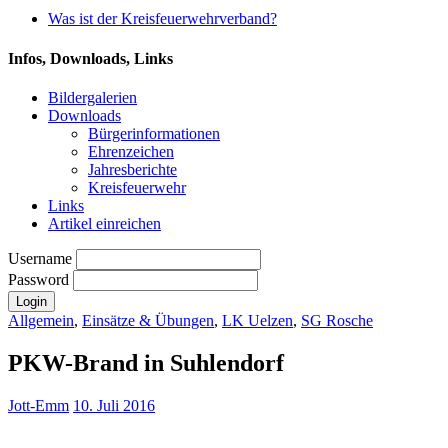
Was ist der Kreisfeuerwehrverband?
Infos, Downloads, Links
Bildergalerien
Downloads
Bürgerinformationen
Ehrenzeichen
Jahresberichte
Kreisfeuerwehr
Links
Artikel einreichen
Username
Password
Allgemein
,
Einsätze & Übungen
,
LK Uelzen
,
SG Rosche
PKW-Brand in Suhlendorf
Jott-Emm
10. Juli 2016