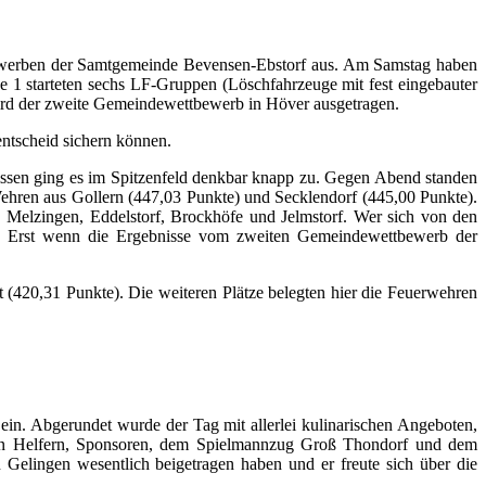
tbewerben der Samtgemeinde Bevensen-Ebstorf aus. Am Samstag haben
 1 starteten sechs LF-Gruppen (Löschfahrzeuge mit fest eingebauter
rd der zweite Gemeindewettbewerb in Höver ausgetragen.
entscheid sichern können.
nissen ging es im Spitzenfeld denkbar knapp zu. Gegen Abend standen
ehren aus Gollern (447,03 Punkte) und Secklendorf (445,00 Punkte).
, Melzingen, Eddelstorf, Brockhöfe und Jelmstorf. Wer sich von den
ver. Erst wenn die Ergebnisse vom zweiten Gemeindewettbewerb der
 (420,31 Punkte). Die weiteren Plätze belegten hier die Feuerwehren
in. Abgerundet wurde der Tag mit allerlei kulinarischen Angeboten,
ielen Helfern, Sponsoren, dem Spielmannzug Groß Thondorf und dem
elingen wesentlich beigetragen haben und er freute sich über die