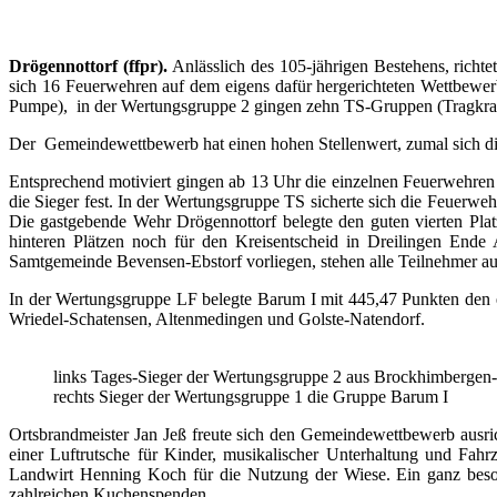
Drögennottorf (ffpr).
Anlässlich des 105-jährigen Bestehens, ric
sich 16 Feuerwehren auf dem eigens dafür hergerichteten Wettbewer
Pumpe), in der Wertungsgruppe 2 gingen zehn TS-Gruppen (Tragkraf
Der Gemeindewettbewerb hat einen hohen Stellenwert, zumal sich die
Entsprechend motiviert gingen ab 13 Uhr die einzelnen Feuerwehren 
die Sieger fest. In der Wertungsgruppe TS sicherte sich die Feuer
Die gastgebende Wehr Drögennottorf belegte den guten vierten Plat
hinteren Plätzen noch für den Kreisentscheid in Dreilingen Ende
Samtgemeinde Bevensen-Ebstorf vorliegen, stehen alle Teilnehmer au
In der Wertungsgruppe LF belegte Barum I mit 445,47 Punkten den er
Wriedel-Schatensen, Altenmedingen und Golste-Natendorf.
links Tages-Sieger der Wertungsgruppe 2 aus Brockhimbergen-
rechts Sieger der Wertungsgruppe 1 die Gruppe Barum I
Ortsbrandmeister Jan Jeß freute sich den Gemeindewettbewerb ausri
einer Luftrutsche für Kinder, musikalischer Unterhaltung und Fa
Landwirt Henning Koch für die Nutzung der Wiese. Ein ganz beson
zahlreichen Kuchenspenden.