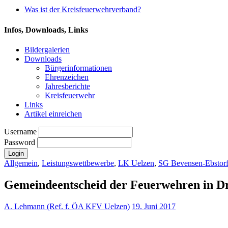
Was ist der Kreisfeuerwehrverband?
Infos, Downloads, Links
Bildergalerien
Downloads
Bürgerinformationen
Ehrenzeichen
Jahresberichte
Kreisfeuerwehr
Links
Artikel einreichen
Username
Password
Allgemein
,
Leistungswettbewerbe
,
LK Uelzen
,
SG Bevensen-Ebstor
Gemeindeentscheid der Feuerwehren in D
A. Lehmann (Ref. f. ÖA KFV Uelzen)
19. Juni 2017