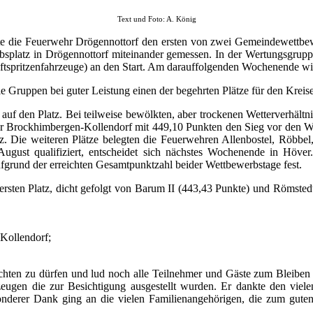
Text und Foto: A. König
htete die Feuerwehr Drögennottorf den ersten von zwei Gemeindewet
bsplatz in Drögennottorf miteinander gemessen. In der Wertungsgruppe
tspritzenfahrzeuge) an den Start. Am darauffolgenden Wochenende wi
 Gruppen bei guter Leistung einen der begehrten Plätze für den Kreis
auf den Platz. Bei teilweise bewölkten, aber trockenen Wetterverhält
wehr Brockhimbergen-Kollendorf mit 449,10 Punkten den Sieg vor den W
z. Die weiteren Plätze belegten die Feuerwehren Allenbostel, Röbbel
 August qualifiziert, entscheidet sich nächstes Wochenende in Hö
fgrund der erreichten Gesamtpunktzahl beider Wettbewerbstage fest.
sten Platz, dicht gefolgt von Barum II (443,43 Punkte) und Römstedt
Kollendorf;
chten zu dürfen und lud noch alle Teilnehmer und Gäste zum Bleiben e
hrzeugen die zur Besichtigung ausgestellt wurden. Er dankte den v
derer Dank ging an die vielen Familienangehörigen, die zum guten G