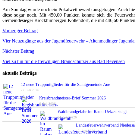
Am Sonntag wurde noch ein Pokalwettbewerb ausgetragen. Auch hier 
diese sogar noch. Mit 450,00 Punkten konnte sich die Feuerwehr
Gemeindesieger Brockhimbergen-Kollendorf, die mit 446,60 Punkten d
Beitragsnavigation
Vorheriger Beitrag
Vier Neuzugänge aus der Jugendfeuerwehr – Altenmedinger Jugendarb
Nächster Beitrag
Viel zu tun für die freiwilligen Brandschützer aus Bad Bevensen
aktuelle Beiträge
12 neue Truppmitglieder für die Samtgemeinde Aue
22. Juli 2026
Kreisbrandmeister-Brief Sommer 2026
6. Juli 2026
Waldbrandgefahr im Raum Uelzen steigt
24. Juni 2026
Landesfeuerwehrverband Niedersa
17. Juni 2026