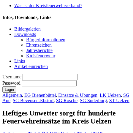
Was ist der Kreisfeuerwehrverband?
Infos, Downloads, Links
Bildergalerien
Downloads
Bürgerinformationen
Ehrenzeichen
Jahresberichte
Kreisfeuerwehr
Links
Artikel einreichen
Username
Password
Allgemein
,
EG Bienenbüttel
,
Einsätze & Übungen
,
LK Uelzen
,
SG
Aue
,
SG Bevensen-Ebstorf
,
SG Rosche
,
SG Suderburg
,
ST Uelzen
Heftiges Unwetter sorgt für hunderte
Feuerwehreinsätze im Kreis Uelzen