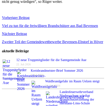
nicht genug würdigen“, so Rüger weiter.
Beitragsnavigation
Vorheriger Beitrag
Viel zu tun für die freiwilligen Brandschützer aus Bad Bevensen
Nächster Beitrag
Zweiter Teil der Gemeindewettbewerbe Bevensen-Ebstorf in Höver
aktuelle Beiträge
12 neue Truppmitglieder für die Samtgemeinde Aue
22. Juli 2026
Kreisbrandmeister-Brief Sommer 2026
6. Juli 2026
Waldbrandgefahr im Raum Uelzen steigt
24. Juni 2026
Landesfeuerwehrverband
Niedersachsen würdigt
Brandschutzerziehung der
Hermann-Löns-Schule