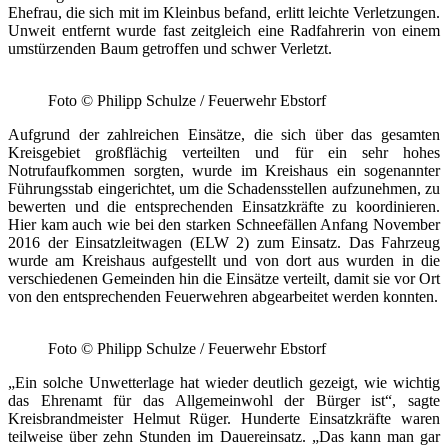
Ehefrau, die sich mit im Kleinbus befand, erlitt leichte Verletzungen.
Unweit entfernt wurde fast zeitgleich eine Radfahrerin von einem
umstürzenden Baum getroffen und schwer Verletzt.
Foto © Philipp Schulze / Feuerwehr Ebstorf
Aufgrund der zahlreichen Einsätze, die sich über das gesamten
Kreisgebiet großflächig verteilten und für ein sehr hohes
Notrufaufkommen sorgten, wurde im Kreishaus ein sogenannter
Führungsstab eingerichtet, um die Schadensstellen aufzunehmen, zu
bewerten und die entsprechenden Einsatzkräfte zu koordinieren.
Hier kam auch wie bei den starken Schneefällen Anfang November
2016 der Einsatzleitwagen (ELW 2) zum Einsatz. Das Fahrzeug
wurde am Kreishaus aufgestellt und von dort aus wurden in die
verschiedenen Gemeinden hin die Einsätze verteilt, damit sie vor Ort
von den entsprechenden Feuerwehren abgearbeitet werden konnten.
Foto © Philipp Schulze / Feuerwehr Ebstorf
„Ein solche Unwetterlage hat wieder deutlich gezeigt, wie wichtig
das Ehrenamt für das Allgemeinwohl der Bürger ist“, sagte
Kreisbrandmeister Helmut Rüger. Hunderte Einsatzkräfte waren
teilweise über zehn Stunden im Dauereinsatz. „Das kann man gar