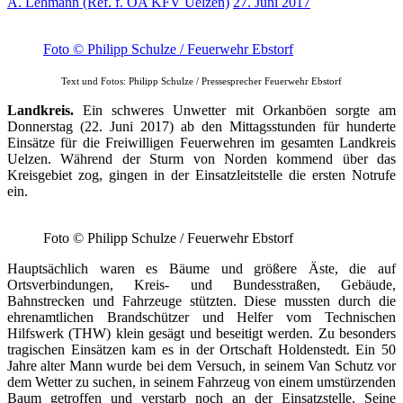
A. Lehmann (Ref. f. ÖA KFV Uelzen)
27. Juni 2017
Foto © Philipp Schulze / Feuerwehr Ebstorf
Text und Fotos: Philipp Schulze / Pressesprecher Feuerwehr Ebstorf
Landkreis.
Ein schweres Unwetter mit Orkanböen sorgte am
Donnerstag (22. Juni 2017) ab den Mittagsstunden für hunderte
Einsätze für die Freiwilligen Feuerwehren im gesamten Landkreis
Uelzen. Während der Sturm von Norden kommend über das
Kreisgebiet zog, gingen in der Einsatzleitstelle die ersten Notrufe
ein.
Foto © Philipp Schulze / Feuerwehr Ebstorf
Hauptsächlich waren es Bäume und größere Äste, die auf
Ortsverbindungen, Kreis- und Bundesstraßen, Gebäude,
Bahnstrecken und Fahrzeuge stützten. Diese mussten durch die
ehrenamtlichen Brandschützer und Helfer vom Technischen
Hilfswerk (THW) klein gesägt und beseitigt werden. Zu besonders
tragischen Einsätzen kam es in der Ortschaft Holdenstedt. Ein 50
Jahre alter Mann wurde bei dem Versuch, in seinem Van Schutz vor
dem Wetter zu suchen, in seinem Fahrzeug von einem umstürzenden
Baum getroffen und verstarb noch an der Einsatzstelle. Seine