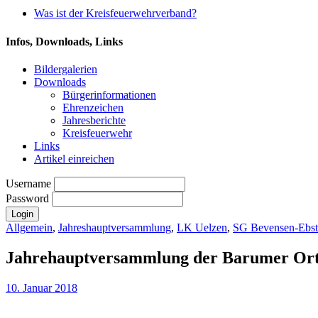
Was ist der Kreisfeuerwehrverband?
Infos, Downloads, Links
Bildergalerien
Downloads
Bürgerinformationen
Ehrenzeichen
Jahresberichte
Kreisfeuerwehr
Links
Artikel einreichen
Username
Password
Allgemein
,
Jahreshauptversammlung
,
LK Uelzen
,
SG Bevensen-Ebst
Jahrehauptversammlung der Barumer Orts
10. Januar 2018