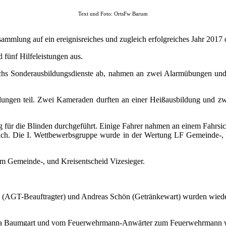
Text und Foto: OrtsFw Barum
ammlung auf ein ereignisreiches und zugleich erfolgreiches Jahr 201
 fünf Hilfeleistungen aus.
echs Sonderausbildungsdienste ab, nahmen an zwei Alarmübungen und 
en teil. Zwei Kameraden durften an einer Heißausbildung und zwei
für die Blinden durchgeführt. Einige Fahrer nahmen an einem Fahrsiche
eich. Die I. Wettbewerbsgruppe wurde in der Wertung LF Gemeinde-, 
em Gemeinde-, und Kreisentscheid Vizesieger.
ado (AGT-Beauftragter) und Andreas Schön (Getränkewart) wurden wied
sa Baumgart und vom Feuerwehrmann-Anwärter zum Feuerwehrmann wu