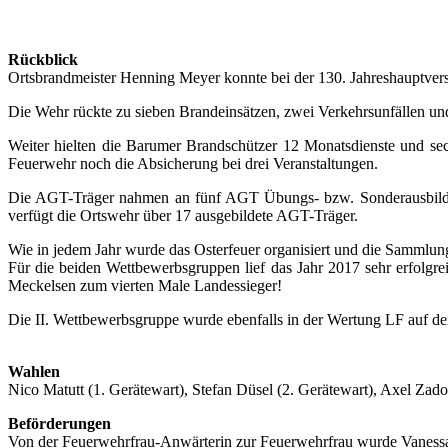
Rückblick
Ortsbrandmeister Henning Meyer konnte bei der 130. Jahreshauptvers
Die Wehr rückte zu sieben Brandeinsätzen, zwei Verkehrsunfällen und
Weiter hielten die Barumer Brandschützer 12 Monatsdienste und s
Feuerwehr noch die Absicherung bei drei Veranstaltungen.
Die AGT-Träger nahmen an fünf AGT Übungs- bzw. Sonderausbildung
verfügt die Ortswehr über 17 ausgebildete AGT-Träger.
Wie in jedem Jahr wurde das Osterfeuer organisiert und die Sammlung 
Für die beiden Wettbewerbsgruppen lief das Jahr 2017 sehr erfolgr
Meckelsen zum vierten Male Landessieger!
Die II. Wettbewerbsgruppe wurde ebenfalls in der Wertung LF auf d
Wahlen
Nico Matutt (1. Gerätewart), Stefan Düsel (2. Gerätewart), Axel Z
Beförderungen
Von der Feuerwehrfrau-Anwärterin zur Feuerwehrfrau wurde Vanes