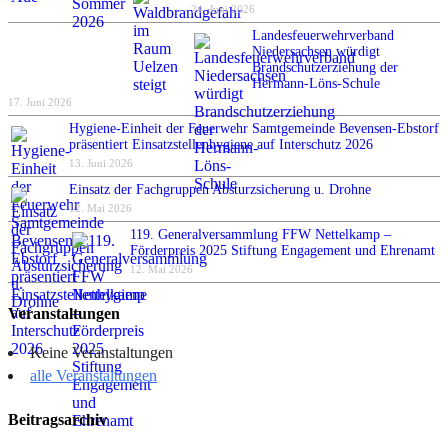
24. Juni 2026
Landesfeuerwehrverband
Niedersachsen würdigt
Brandschutzerziehung der
Hermann-Löns-Schule
17. Juni 2026
Hygiene-Einheit der Feuerwehr Samtgemeinde Bevensen-Ebstorf
präsentiert Einsatzstellenhygiene auf Interschutz 2026
13. Juni 2026
Einsatz der Fachgruppen Absturzsicherung u. Drohne
12. Mai 2026
119. Generalversammlung FFW Nettelkamp –
Förderpreis 2025 Stiftung Engagement und Ehrenamt
12. Mai 2026
Veranstaltungen
Keine Veranstaltungen
alle Veranstaltungen
Beitragsarchiv