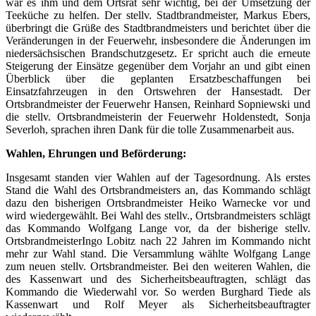
war es ihm und dem Ortsrat sehr wichtig, bei der Umsetzung der
Teeküche zu helfen. Der stellv. Stadtbrandmeister, Markus Ebers,
überbringt die Grüße des Stadtbrandmeisters und berichtet über die
Veränderungen in der Feuerwehr, insbesondere die Änderungen im
niedersächsischen Brandschutzgesetz. Er spricht auch die erneute
Steigerung der Einsätze gegenüber dem Vorjahr an und gibt einen
Überblick über die geplanten Ersatzbeschaffungen bei
Einsatzfahrzeugen in den Ortswehren der Hansestadt. Der
Ortsbrandmeister der Feuerwehr Hansen, Reinhard Sopniewski und
die stellv. Ortsbrandmeisterin der Feuerwehr Holdenstedt, Sonja
Severloh, sprachen ihren Dank für die tolle Zusammenarbeit aus.
Wahlen, Ehrungen und Beförderung:
Insgesamt standen vier Wahlen auf der Tagesordnung. Als erstes
Stand die Wahl des Ortsbrandmeisters an, das Kommando schlägt
dazu den bisherigen Ortsbrandmeister Heiko Warnecke vor und
wird wiedergewählt. Bei Wahl des stellv., Ortsbrandmeisters schlägt
das Kommando Wolfgang Lange vor, da der bisherige stellv.
OrtsbrandmeisterIngo Lobitz nach 22 Jahren im Kommando nicht
mehr zur Wahl stand. Die Versammlung wählte Wolfgang Lange
zum neuen stellv. Ortsbrandmeister. Bei den weiteren Wahlen, die
des Kassenwart und des Sicherheitsbeauftragten, schlägt das
Kommando die Wiederwahl vor. So werden Burghard Tiede als
Kassenwart und Rolf Meyer als Sicherheitsbeauftragter