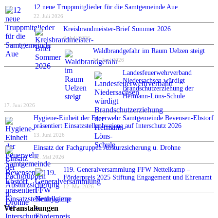
12 neue Truppmitglieder für die Samtgemeinde Aue
22. Juli 2026
Kreisbrandmeister-Brief Sommer 2026
6. Juli 2026
Waldbrandgefahr im Raum Uelzen steigt
24. Juni 2026
Landesfeuerwehrverband
Niedersachsen würdigt
Brandschutzerziehung der
Hermann-Löns-Schule
17. Juni 2026
Hygiene-Einheit der Feuerwehr Samtgemeinde Bevensen-Ebstorf
präsentiert Einsatzstellenhygiene auf Interschutz 2026
13. Juni 2026
Einsatz der Fachgruppen Absturzsicherung u. Drohne
12. Mai 2026
119. Generalversammlung FFW Nettelkamp –
Förderpreis 2025 Stiftung Engagement und Ehrenamt
12. Mai 2026
Veranstaltungen