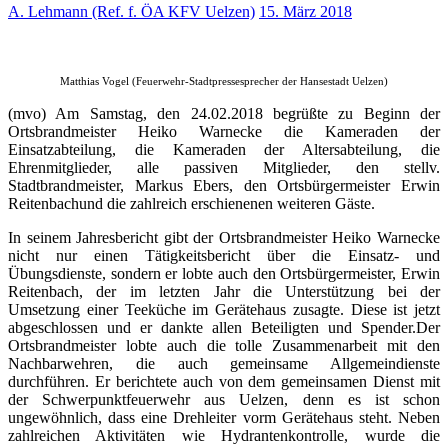
A. Lehmann (Ref. f. ÖA KFV Uelzen)
15. März 2018
Matthias Vogel (Feuerwehr-Stadtpressesprecher der Hansestadt Uelzen)
(mvo) Am Samstag, den 24.02.2018 begrüßte zu Beginn der
Ortsbrandmeister Heiko Warnecke die Kameraden der
Einsatzabteilung, die Kameraden der Altersabteilung, die
Ehrenmitglieder, alle passiven Mitglieder, den stellv.
Stadtbrandmeister, Markus Ebers, den Ortsbürgermeister Erwin
Reitenbachund die zahlreich erschienenen weiteren Gäste.
In seinem Jahresbericht gibt der Ortsbrandmeister Heiko Warnecke
nicht nur einen Tätigkeitsbericht über die Einsatz- und
Übungsdienste, sondern er lobte auch den Ortsbürgermeister, Erwin
Reitenbach, der im letzten Jahr die Unterstützung bei der
Umsetzung einer Teeküche im Gerätehaus zusagte. Diese ist jetzt
abgeschlossen und er dankte allen Beteiligten und Spender.Der
Ortsbrandmeister lobte auch die tolle Zusammenarbeit mit den
Nachbarwehren, die auch gemeinsame Allgemeindienste
durchführen. Er berichtete auch von dem gemeinsamen Dienst mit
der Schwerpunktfeuerwehr aus Uelzen, denn es ist schon
ungewöhnlich, dass eine Drehleiter vorm Gerätehaus steht. Neben
zahlreichen Aktivitäten wie Hydrantenkontrolle, wurde die