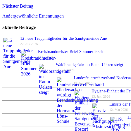
Nächster Beitrag
Außergewöhnliche Ernennungen
aktuelle Beiträge
12 neue Truppmitglieder für die Samtgemeinde Aue
22. Juli 2026
Kreisbrandmeister-Brief Sommer 2026
6. Juli 2026
Waldbrandgefahr im Raum Uelzen steigt
24. Juni 2026
Landesfeuerwehrverband Niedersa
17. Juni 2026
Hygiene-Einheit der Fe
13. Juni 2026
Einsatz der 
12. Mai 2026
11
12