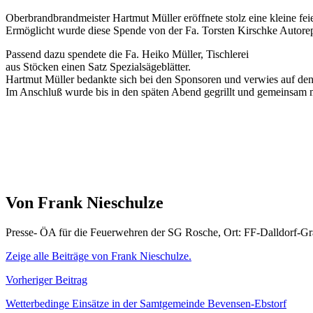
Oberbrandbrandmeister Hartmut Müller eröffnete stolz eine kleine fe
Ermöglicht wurde diese Spende von der Fa. Torsten Kirschke Autorep
Passend dazu spendete die Fa. Heiko Müller, Tischlerei
aus Stöcken einen Satz Spezialsägeblätter.
Hartmut Müller bedankte sich bei den Sponsoren und verwies auf den
Im Anschluß wurde bis in den späten Abend gegrillt und gemeinsam mi
Von Frank Nieschulze
Presse- ÖA für die Feuerwehren der SG Rosche, Ort: FF-Dalldorf-G
Zeige alle Beiträge von Frank Nieschulze.
Beitragsnavigation
Vorheriger Beitrag
Wetterbedinge Einsätze in der Samtgemeinde Bevensen-Ebstorf