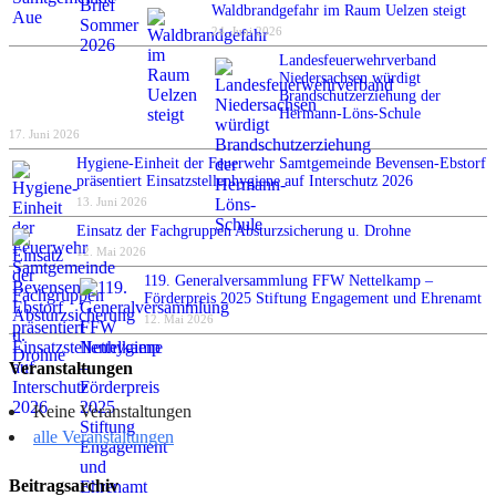
Waldbrandgefahr im Raum Uelzen steigt
24. Juni 2026
Landesfeuerwehrverband
Niedersachsen würdigt
Brandschutzerziehung der
Hermann-Löns-Schule
17. Juni 2026
Hygiene-Einheit der Feuerwehr Samtgemeinde Bevensen-Ebstorf
präsentiert Einsatzstellenhygiene auf Interschutz 2026
13. Juni 2026
Einsatz der Fachgruppen Absturzsicherung u. Drohne
12. Mai 2026
119. Generalversammlung FFW Nettelkamp –
Förderpreis 2025 Stiftung Engagement und Ehrenamt
12. Mai 2026
Veranstaltungen
Keine Veranstaltungen
alle Veranstaltungen
Beitragsarchiv