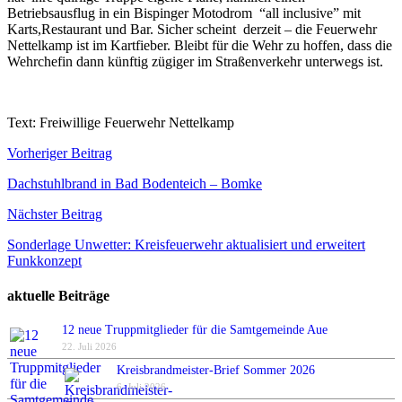
Betriebsausflug in ein Bispinger Motodrom “all inclusive” mit
Karts,Restaurant und Bar. Sicher scheint derzeit – die Feuerwehr
Nettelkamp ist im Kartfieber. Bleibt für die Wehr zu hoffen, dass die
Wehrchefin dann künftig zügiger im Straßenverkehr unterwegs ist.
Text: Freiwillige Feuerwehr Nettelkamp
Beitragsnavigation
Vorheriger Beitrag
Dachstuhlbrand in Bad Bodenteich – Bomke
Nächster Beitrag
Sonderlage Unwetter: Kreisfeuerwehr aktualisiert und erweitert
Funkkonzept
aktuelle Beiträge
12 neue Truppmitglieder für die Samtgemeinde Aue
22. Juli 2026
Kreisbrandmeister-Brief Sommer 2026
6. Juli 2026