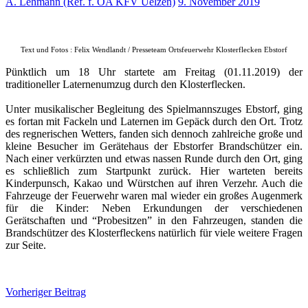
A. Lehmann (Ref. f. ÖA KFV Uelzen)
9. November 2019
Text und Fotos : Felix Wendlandt / Presseteam Ortsfeuerwehr Klosterflecken Ebstorf
Pünktlich um 18 Uhr startete am Freitag (01.11.2019) der
traditioneller Laternenumzug durch den Klosterflecken.
Unter musikalischer Begleitung des Spielmannszuges Ebstorf, ging
es fortan mit Fackeln und Laternen im Gepäck durch den Ort. Trotz
des regnerischen Wetters, fanden sich dennoch zahlreiche große und
kleine Besucher im Gerätehaus der Ebstorfer Brandschützer ein.
Nach einer verkürzten und etwas nassen Runde durch den Ort, ging
es schließlich zum Startpunkt zurück. Hier warteten bereits
Kinderpunsch, Kakao und Würstchen auf ihren Verzehr. Auch die
Fahrzeuge der Feuerwehr waren mal wieder ein großes Augenmerk
für die Kinder: Neben Erkundungen der verschiedenen
Gerätschaften und “Probesitzen” in den Fahrzeugen, standen die
Brandschützer des Klosterfleckens natürlich für viele weitere Fragen
zur Seite.
Beitragsnavigation
Vorheriger Beitrag