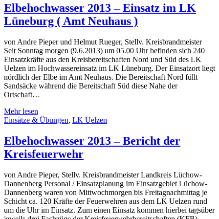
Elbehochwasser 2013 – Einsatz im LK
Lüneburg ( Amt Neuhaus )
von Andre Pieper und Helmut Rueger, Stellv. Kreisbrandmeister
Seit Sonntag morgen (9.6.2013) um 05.00 Uhr befinden sich 240
Einsatzkräfte aus den Kreisbereitschaften Nord und Süd des LK
Uelzen im Hochwassereinsatz im LK Lüneburg. Der Einsatzort liegt
nördlich der Elbe im Amt Neuhaus. Die Bereitschaft Nord füllt
Sandsäcke während die Bereitschaft Süd diese Nahe der
Ortschaft…
Mehr lesen
Einsätze & Übungen
,
LK Uelzen
Elbehochwasser 2013 – Bericht der
Kreisfeuerwehr
von Andre Pieper, Stellv. Kreisbrandmeister Landkreis Lüchow-
Dannenberg Personal / Einsatzplanung Im Einsatzgebiet Lüchow-
Dannenberg waren von Mittwochmorgen bis Freitagnachmittag je
Schicht ca. 120 Kräfte der Feuerwehren aus dem LK Uelzen rund
um die Uhr im Einsatz. Zum einen Einsatz kommen hierbei tagsüber
jeweils drei Fachzüge der Kreisfeuerwehrbereitschaften (KFB)