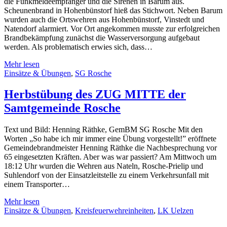
die Funkmeldeempfänger und die Sirenen in Barum aus.
Scheunenbrand in Hohenbünstorf hieß das Stichwort. Neben Barum
wurden auch die Ortswehren aus Hohenbünstorf, Vinstedt und
Natendorf alarmiert. Vor Ort angekommen musste zur erfolgreichen
Brandbekämpfung zunächst die Wasserversorgung aufgebaut
werden. Als problematisch erwies sich, dass…
Mehr lesen
Einsätze & Übungen
,
SG Rosche
Herbstübung des ZUG MITTE der
Samtgemeinde Rosche
Text und Bild: Henning Räthke, GemBM SG Rosche Mit den
Worten „So habe ich mir immer eine Übung vorgestellt!” eröffnete
Gemeindebrandmeister Henning Räthke die Nachbesprechung vor
65 eingesetzten Kräften. Aber was war passiert? Am Mittwoch um
18:12 Uhr wurden die Wehren aus Nateln, Rosche-Prielip und
Suhlendorf von der Einsatzleitstelle zu einem Verkehrsunfall mit
einem Transporter…
Mehr lesen
Einsätze & Übungen
,
Kreisfeuerwehreinheiten
,
LK Uelzen