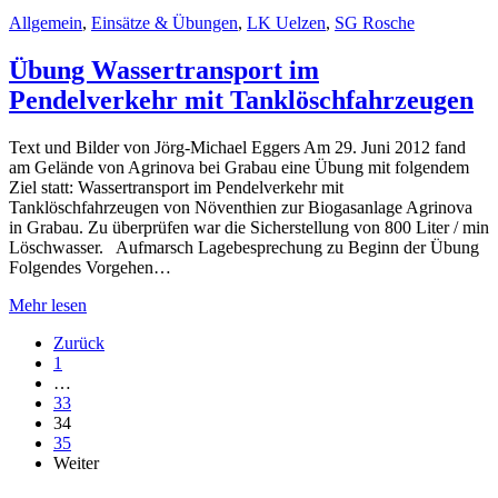
Allgemein
,
Einsätze & Übungen
,
LK Uelzen
,
SG Rosche
Übung Wassertransport im
Pendelverkehr mit Tanklöschfahrzeugen
Text und Bilder von Jörg-Michael Eggers Am 29. Juni 2012 fand
am Gelände von Agrinova bei Grabau eine Übung mit folgendem
Ziel statt: Wassertransport im Pendelverkehr mit
Tanklöschfahrzeugen von Növenthien zur Biogasanlage Agrinova
in Grabau. Zu überprüfen war die Sicherstellung von 800 Liter / min
Löschwasser. Aufmarsch Lagebesprechung zu Beginn der Übung
Folgendes Vorgehen…
Mehr lesen
Zurück
1
…
33
34
35
Weiter