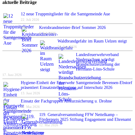
aktuelle Beiträge
12 neue Truppmitglieder für die Samtgemeinde Aue
22. Juli 2026
Kreisbrandmeister-Brief Sommer 2026
6. Juli 2026
Waldbrandgefahr im Raum Uelzen steigt
24. Juni 2026
Landesfeuerwehrverband
Niedersachsen würdigt
Brandschutzerziehung der
Hermann-Löns-Schule
17. Juni 2026
Hygiene-Einheit der Feuerwehr Samtgemeinde Bevensen-Ebstorf
präsentiert Einsatzstellenhygiene auf Interschutz 2026
13. Juni 2026
Einsatz der Fachgruppen Absturzsicherung u. Drohne
12. Mai 2026
119. Generalversammlung FFW Nettelkamp –
Förderpreis 2025 Stiftung Engagement und Ehrenamt
12. Mai 2026