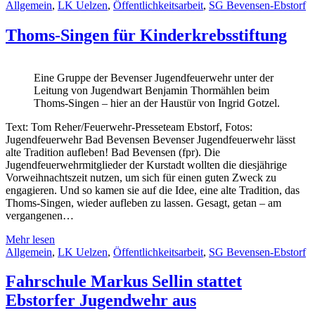
Allgemein
,
LK Uelzen
,
Öffentlichkeitsarbeit
,
SG Bevensen-Ebstorf
Thoms-Singen für Kinderkrebsstiftung
Eine Gruppe der Bevenser Jugendfeuerwehr unter der
Leitung von Jugendwart Benjamin Thormählen beim
Thoms-Singen – hier an der Haustür von Ingrid Gotzel.
Text: Tom Reher/Feuerwehr-Presseteam Ebstorf, Fotos:
Jugendfeuerwehr Bad Bevensen Bevenser Jugendfeuerwehr lässt
alte Tradition aufleben! Bad Bevensen (fpr). Die
Jugendfeuerwehrmitglieder der Kurstadt wollten die diesjährige
Vorweihnachtszeit nutzen, um sich für einen guten Zweck zu
engagieren. Und so kamen sie auf die Idee, eine alte Tradition, das
Thoms-Singen, wieder aufleben zu lassen. Gesagt, getan – am
vergangenen…
Mehr lesen
Allgemein
,
LK Uelzen
,
Öffentlichkeitsarbeit
,
SG Bevensen-Ebstorf
Fahrschule Markus Sellin stattet
Ebstorfer Jugendwehr aus