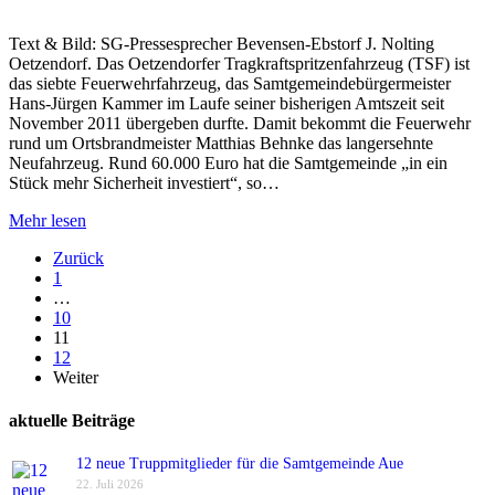
Text & Bild: SG-Pressesprecher Bevensen-Ebstorf J. Nolting
Oetzendorf. Das Oetzendorfer Tragkraftspritzenfahrzeug (TSF) ist
das siebte Feuerwehrfahrzeug, das Samtgemeindebürgermeister
Hans-Jürgen Kammer im Laufe seiner bisherigen Amtszeit seit
November 2011 übergeben durfte. Damit bekommt die Feuerwehr
rund um Ortsbrandmeister Matthias Behnke das langersehnte
Neufahrzeug. Rund 60.000 Euro hat die Samtgemeinde „in ein
Stück mehr Sicherheit investiert“, so…
Mehr lesen
Zurück
1
…
10
11
12
Weiter
aktuelle Beiträge
12 neue Truppmitglieder für die Samtgemeinde Aue
22. Juli 2026