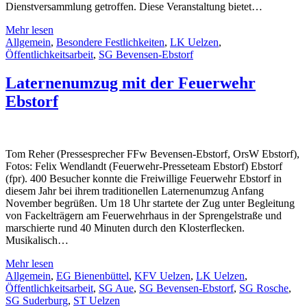
Dienstversammlung getroffen. Diese Veranstaltung bietet…
Mehr lesen
Allgemein
,
Besondere Festlichkeiten
,
LK Uelzen
,
Öffentlichkeitsarbeit
,
SG Bevensen-Ebstorf
Laternenumzug mit der Feuerwehr
Ebstorf
Tom Reher (Pressesprecher FFw Bevensen-Ebstorf, OrsW Ebstorf),
Fotos: Felix Wendlandt (Feuerwehr-Presseteam Ebstorf) Ebstorf
(fpr). 400 Besucher konnte die Freiwillige Feuerwehr Ebstorf in
diesem Jahr bei ihrem traditionellen Laternenumzug Anfang
November begrüßen. Um 18 Uhr startete der Zug unter Begleitung
von Fackelträgern am Feuerwehrhaus in der Sprengelstraße und
marschierte rund 40 Minuten durch den Klosterflecken.
Musikalisch…
Mehr lesen
Allgemein
,
EG Bienenbüttel
,
KFV Uelzen
,
LK Uelzen
,
Öffentlichkeitsarbeit
,
SG Aue
,
SG Bevensen-Ebstorf
,
SG Rosche
,
SG Suderburg
,
ST Uelzen