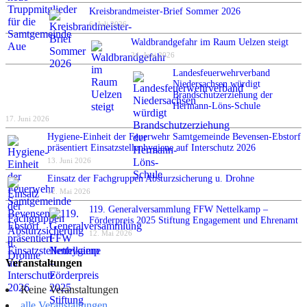
Kreisbrandmeister-Brief Sommer 2026
6. Juli 2026
Waldbrandgefahr im Raum Uelzen steigt
24. Juni 2026
Landesfeuerwehrverband
Niedersachsen würdigt
Brandschutzerziehung der
Hermann-Löns-Schule
17. Juni 2026
Hygiene-Einheit der Feuerwehr Samtgemeinde Bevensen-Ebstorf
präsentiert Einsatzstellenhygiene auf Interschutz 2026
13. Juni 2026
Einsatz der Fachgruppen Absturzsicherung u. Drohne
12. Mai 2026
119. Generalversammlung FFW Nettelkamp –
Förderpreis 2025 Stiftung Engagement und Ehrenamt
12. Mai 2026
Veranstaltungen
Keine Veranstaltungen
alle Veranstaltungen