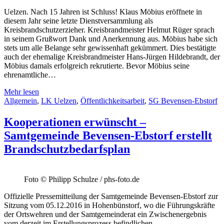
Uelzen. Nach 15 Jahren ist Schluss! Klaus Möbius eröffnete in
diesem Jahr seine letzte Dienstversammlung als
Kreisbrandschutzerzieher. Kreisbrandmeister Helmut Rüger sprach
in seinem Grußwort Dank und Anerkennung aus. Möbius habe sich
stets um alle Belange sehr gewissenhaft gekümmert. Dies bestätigte
auch der ehemalige Kreisbrandmeister Hans-Jürgen Hildebrandt, der
Möbius damals erfolgreich rekrutierte. Bevor Möbius seine
ehrenamtliche…
Mehr lesen
Allgemein
,
LK Uelzen
,
Öffentlichkeitsarbeit
,
SG Bevensen-Ebstorf
Kooperationen erwünscht –
Samtgemeinde Bevensen-Ebstorf erstellt
Brandschutzbedarfsplan
Foto © Philipp Schulze / phs-foto.de
Offizielle Pressemitteilung der Samtgemeinde Bevensen-Ebstorf zur
Sitzung vom 05.12.2016 in Hohenbünstorf, wo die Führungskräfte
der Ortswehren und der Samtgemeinderat ein Zwischenergebnis
vom derzeit im Erstellungsprozess befindlichen