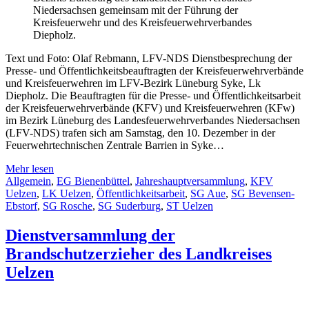
Niedersachsen gemeinsam mit der Führung der
Kreisfeuerwehr und des Kreisfeuerwehrverbandes
Diepholz.
Text und Foto: Olaf Rebmann, LFV-NDS Dienstbesprechung der
Presse- und Öffentlichkeitsbeauftragten der Kreisfeuerwehrverbände
und Kreisfeuerwehren im LFV-Bezirk Lüneburg Syke, Lk
Diepholz. Die Beauftragten für die Presse- und Öffentlichkeitsarbeit
der Kreisfeuerwehrverbände (KFV) und Kreisfeuerwehren (KFw)
im Bezirk Lüneburg des Landesfeuerwehrverbandes Niedersachsen
(LFV-NDS) trafen sich am Samstag, den 10. Dezember in der
Feuerwehrtechnischen Zentrale Barrien in Syke…
Mehr lesen
Allgemein
,
EG Bienenbüttel
,
Jahreshauptversammlung
,
KFV
Uelzen
,
LK Uelzen
,
Öffentlichkeitsarbeit
,
SG Aue
,
SG Bevensen-
Ebstorf
,
SG Rosche
,
SG Suderburg
,
ST Uelzen
Dienstversammlung der
Brandschutzerzieher des Landkreises
Uelzen